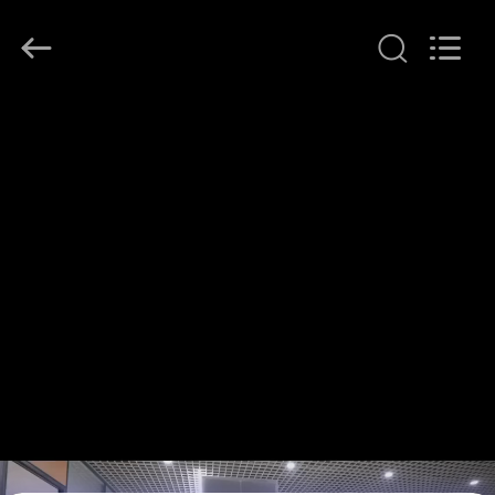
KeLing
Purification
Technology
Company.
All
Rights
Reserved.
EVDE
ÜRÜN
BIZIM
HAKKIMIZDA
FABRIKA
TURU
KALITE