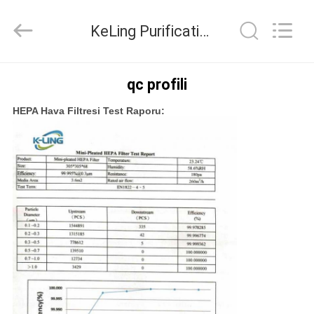
KeLing
Purification
Technology
KeLing Purification Technology Company Kalite kontrol
Company.
All
Rights
Reserved.
EVDE
qc profili
HEPA Hava Filtresi Test Raporu:
ÜRÜN
BIZIM
HAKKIMIZDA
FABRIKA
TURU
KALITE