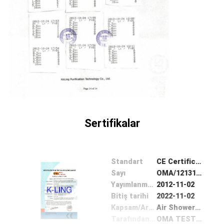
Sertifikalar
Standart
CE Certificated For Air Shower Room
Sayı
OMA/121315245
Yayımlanma tarihi
2012-11-02
Bitiş tarihi
2022-11-02
Kapsam/Aralık
Air Shower Tunnel, Clean Room Air Shower, Stainless Air Shower
Tarafından verilen
OMA TESTING SERVICE