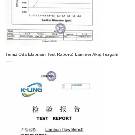
KONTROLÜ
BIZIMLE
İLETIŞIM
HABERLER
Temiz Oda Ekipman Test Raporu: Laminer Akış Tezgahı
DAVALAR
SITE
HARITASI
GIZLILIK
POLITIKASI