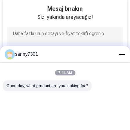
171
Mesaj bırakın
Sizi yakında arayacağız!
HEPA Hava Filtresi
sanny7301
44
7:44 AM
ULPA Hava Filtresi
Good day, what product are you looking for?
Popüler Kategoriler
Tüm
Temiz Oda Hava 
Hava Duş Tüneli
Duşu
70