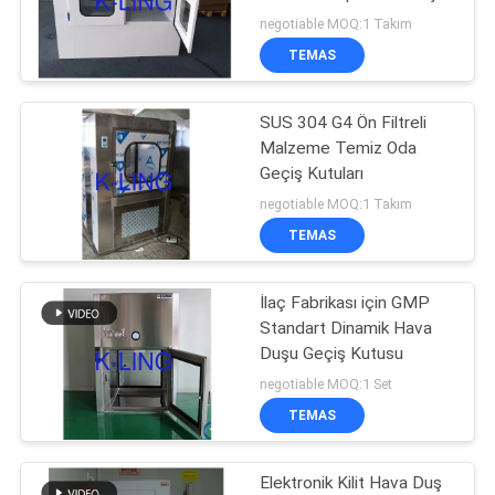
Geçiş Kutusu
negotiable MOQ:1 Takım
TEMAS
66
Hava Duşu Geçiş
SUS 304 G4 Ön Filtreli
Malzeme Temiz Oda
Kutusu
Geçiş Kutuları
negotiable MOQ:1 Takım
TEMAS
İlaç Fabrikası için GMP
139
Standart Dinamik Hava
Duşu Geçiş Kutusu
Dağıtım Kabini
negotiable MOQ:1 Set
TEMAS
Elektronik Kilit Hava Duş