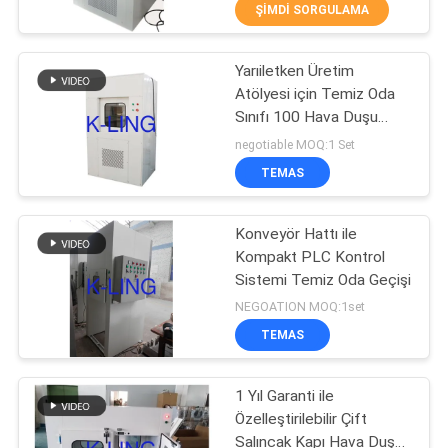
KONTROLÜ
ŞIMDI SORGULAMA
Yarıiletken Üretim
BIZIMLE
66
Atölyesi için Temiz Oda
İLETIŞIM
Sınıfı 100 Hava Duşu
Paslanmaz çelik
Geçiş Kutusu
negotiable MOQ:1 Set
Hava Duş
HABERLER
TEMAS
DAVALAR
Konveyör Hattı ile
Kompakt PLC Kontrol
Sistemi Temiz Oda Geçişi
SITE
152
NEGOATION MOQ:1set
HARITASI
Temiz Oda Geçiş
TEMAS
Kutusu
GIZLILIK
1 Yıl Garanti ile
Özelleştirilebilir Çift
POLITIKASI
Salıncak Kapı Hava Duş