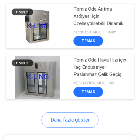
Temiz Oda Arıtma
92
Atölyesi İçin
Laminer Akış
Özelleştirilebilir Dinamik
Geçiş Kutusu
negotiable MOQ:1 Takım
Dolapları
TEMAS
Temiz Oda Hava Hızı için
İlaç Endüstriyel
Paslanmaz Çelik Geçiş
121
Kutusu 0.45m / s
NEGOATION MOQ:1set
TEMAS
HEPA Filtre Kutusu
Daha fazla göster