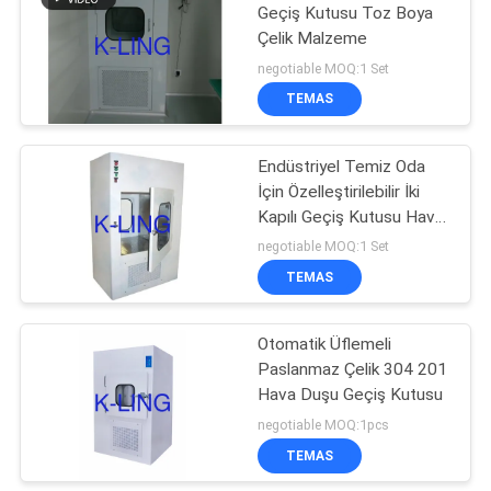
Geçiş Kutusu Toz Boya
Çelik Malzeme
174
negotiable MOQ:1 Set
TEMAS
Softwall Temiz Oda
Endüstriyel Temiz Oda
İçin Özelleştirilebilir İki
Kapılı Geçiş Kutusu Hava
Duşu
negotiable MOQ:1 Set
TEMAS
85
Otomatik Üflemeli
Fan Filtre Ünitesi
Paslanmaz Çelik 304 201
Hava Duşu Geçiş Kutusu
negotiable MOQ:1pcs
TEMAS