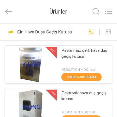
KeLing
Purification
Technology
Ürünler
Company.
All
Rights
Reserved.
EVDE
194
Çin Hava Duşu Geçiş Kutusu
Hava Duş Tüneli
ÜRÜN
HOT
Paslanmaz çelik hava duş
geçiş kutusu
BIZIM
HAKKIMIZDA
NEGOATION MOQ:1set
ŞIMDI SORGULAMA
200
FABRIKA
Temiz Oda Hava
HOT
Elektronik hava duş geçiş
TURU
kutusu
Duşu
KALITE
NEGOATION MOQ:1set