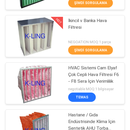
KONTROLÜ
ŞIMDI SORGULAMA
HOT
İkincil v Banka Hava
BIZIMLE
66
Filtresi
İLETIŞIM
Paslanmaz çelik
NEGOATION MOQ:1 parça
Hava Duş
HABERLER
ŞIMDI SORGULAMA
DAVALAR
HVAC Sistemi Cam Elyaf
Çok Cepli Hava Filtresi F6
- F8 Sera İçin Verimlilik
SITE
152
negotiable MOQ:1 bilgisayar
HARITASI
Temiz Oda Geçiş
TEMAS
Kutusu
GIZLILIK
Hastane / Gıda
Endüstrisinde Klima İçin
POLITIKASI
Sentetik AHU Torba