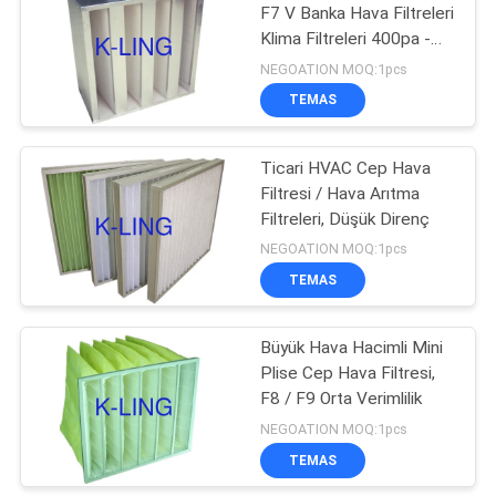
F7 V Banka Hava Filtreleri
Klima Filtreleri 400pa -
174
600pa
NEGOATION MOQ:1pcs
TEMAS
Softwall Temiz Oda
Ticari HVAC Cep Hava
Filtresi / Hava Arıtma
Filtreleri, Düşük Direnç
NEGOATION MOQ:1pcs
TEMAS
85
Büyük Hava Hacimli Mini
Fan Filtre Ünitesi
Plise Cep Hava Filtresi,
F8 / F9 Orta Verimlilik
NEGOATION MOQ:1pcs
TEMAS