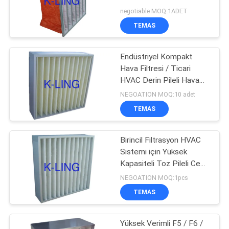
Filtresi
negotiable MOQ:1ADET
TEMAS
66
Hava Duşu Geçiş
Endüstriyel Kompakt
Hava Filtresi / Ticari
Kutusu
HVAC Derin Pileli Hava
Filtreleri
NEGOATION MOQ:10 adet
TEMAS
Birincil Filtrasyon HVAC
139
Sistemi için Yüksek
Kapasiteli Toz Pileli Cep
Dağıtım Kabini
Hava Filtresi
NEGOATION MOQ:1pcs
TEMAS
Yüksek Verimli F5 / F6 /