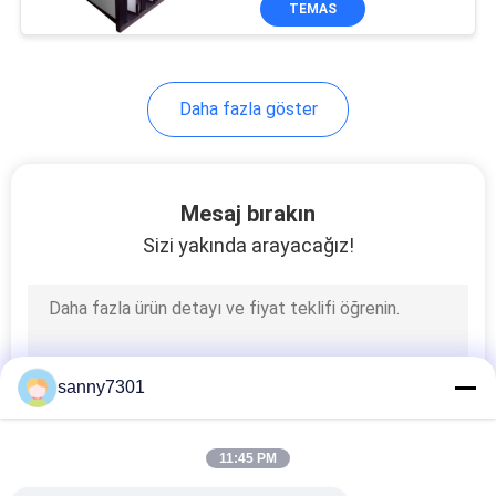
TEMAS
171
HEPA Hava Filtresi
Daha fazla göster
Mesaj bırakın
Sizi yakında arayacağız!
44
ULPA Hava Filtresi
sanny7301
11:45 PM
70