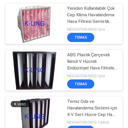
Yeniden Kullanılabilir Çok
92
Cep Klima Havalandırma
Laminer Akış
Hava Filtresi Sentetik
Elyaf Cam Elyaf
NEGOATION MOQ:1pcs
Dolapları
TEMAS
ABS Plastik Çerçeveli
İkincil V Hücreli
Endüstriyel Hava Filtreleri
121
Fiberglas Hava Filtresi
NEGOATION MOQ:1pcs
TEMAS
HEPA Filtre Kutusu
Temiz Oda ve
Havalandırma Sistemi için
4 V Sert Hücre Cep Hava
Filtresi Değiştirme
NEGOATION MOQ:1 parça