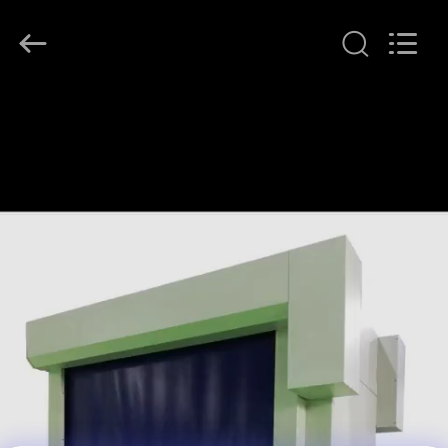
KeLing
Purification
Technology
Company.
All
Rights
Reserved.
EVDE
ÜRÜN
BIZIM
HAKKIMIZDA
FABRIKA
TURU
KALITE