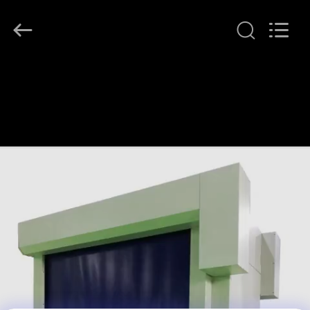
KeLing
Purification
Technology
Company.
All
Rights
Reserved.
EVDE
ÜRÜN
BIZIM
HAKKIMIZDA
FABRIKA
TURU
KALITE