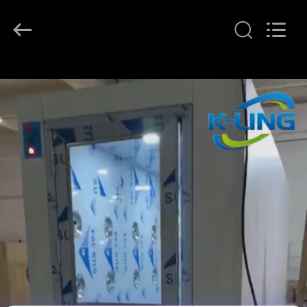
KeLing
Purification
Technology
Company.
All
Rights
Reserved.
EVDE
ÜRÜN
BIZIM
HAKKIMIZDA
FABRIKA
TURU
KALITE