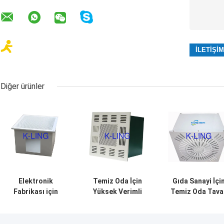
Diğer ürünler
Elektronik
Temiz Oda İçin
Gıda Sanayi İçi
Fabrikası için
Yüksek Verimli
Temiz Oda Tava
Taze Hava
Tek Kullanımlık
Terminali Hepa
Kaynağı Toz Boya
HEPA Hava
Filtre Kutusu Fa
Çelik HEPA Filtre
Filtresi Kutusu
Hava Temizleyic