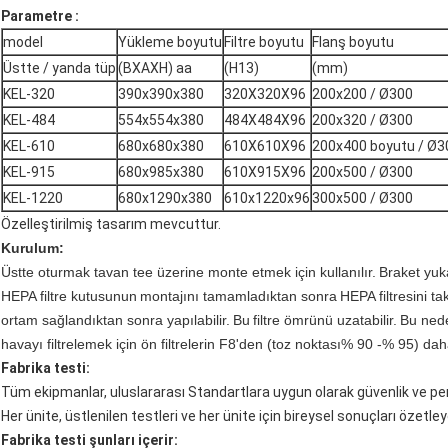
Parametre :
model
Yükleme boyutu
Filtre boyutu
Flanş boyutu
Üstte / yanda tüp
(BXAXH) aa
(H13)
(mm)
KEL-320
390x390x380
320X320X96
200x200 / Ø300
KEL-484
554x554x380
484X484X96
200x320 / Ø300
KEL-610
680x680x380
610X610X96
200x400 boyutu / Ø3
KEL-915
680x985x380
610X915X96
200x500 / Ø300
KEL-1220
680x1290x380
610x1220x96
300x500 / Ø300
Özelleştirilmiş tasarım mevcuttur.
Kurulum:
Üstte oturmak tavan tee üzerine monte etmek için kullanılır.
Braket yuka
HEPA filtre kutusunun
montajını tamamladıktan sonra
HEPA filtresini ta
ortam sağlandıktan sonra yapılabilir.
Bu
filtre ömrünü uzatabilir.
Bu nede
havayı filtrelemek için ön filtrelerin F8'den (toz noktası% 90 -% 95) d
Fabrika testi:
Tüm ekipmanlar, uluslararası Standartlara uygun olarak güvenlik ve per
Her ünite, üstlenilen testleri ve her ünite için bireysel sonuçları özetleyen
Fabrika testi şunları içerir: