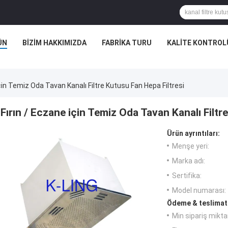
ÜN
BIZIM HAKKIMIZDA
FABRIKA TURU
KALITE KONTROL
Için Temiz Oda Tavan Kanalı Filtre Kutusu Fan Hepa Filtresi
Fırın / Eczane için Temiz Oda Tavan Kanalı Filtr
Ürün ayrıntıları:
Menşe yeri:
Marka adı:
Sertifika:
Model numarası:
Ödeme & teslimat 
Min sipariş miktar