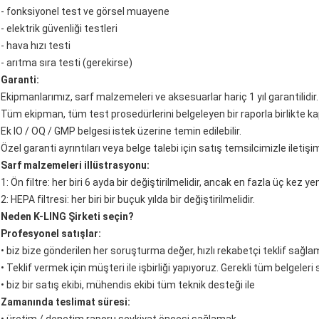
- fonksiyonel test ve görsel muayene
- elektrik güvenliği testleri
- hava hızı testi
- arıtma sıra testi (gerekirse)
Garanti:
Ekipmanlarımız, sarf malzemeleri ve aksesuarlar hariç 1 yıl garantilidir.
Tüm ekipman, tüm test prosedürlerini belgeleyen bir raporla birlikte kapsa
Ek IO / OQ / GMP belgesi istek üzerine temin edilebilir.
Özel garanti ayrıntıları veya belge talebi için satış temsilcimizle iletişi
Sarf malzemeleri illüstrasyonu:
1: Ön filtre: her biri 6 ayda bir değiştirilmelidir, ancak en fazla üç kez yen
2: HEPA filtresi: her biri bir buçuk yılda bir değiştirilmelidir.
Neden K-LING Şirketi seçin?
Profesyonel satışlar:
• biz bize gönderilen her soruşturma değer, hızlı rekabetçi teklif sağla
• Teklif vermek için müşteri ile işbirliği yapıyoruz.
Gerekli tüm belgeleri 
• biz bir satış ekibi, mühendis ekibi tüm teknik desteği ile
Zamanında teslimat süresi: