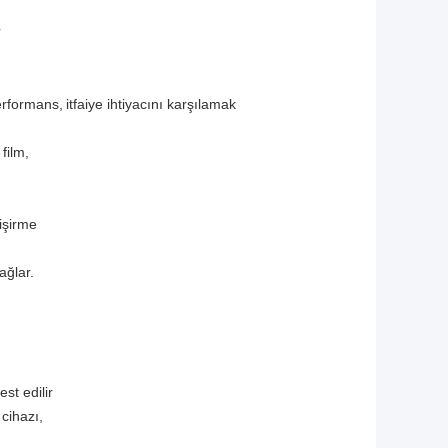
r
erformans,
itfaiye ihtiyacını karşılamak
film,
işirme
ağlar.
st edilir
 cihazı,