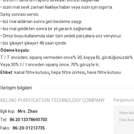
• üretim / denetim raporu sevkiyat öncesi sağlamak
• sizin mal sevk zaman Nakliye haber veya sizin için sigorta.
Satış sonrası servis:
• biz mal aldıktan sonra geri besleme saygı.
• biz mal geldikten sonra bir yıl garanti sağlamak.
• Ömür boyu kullanımda olan tüm yedek parçalara söz veriyoruz.
• biz şikayet şikayet 48 saat içinde.
Ödeme koşulu:
T / T önceden, sipariş vermeden önce% 30, kopya BL gördüğünüzde%
Veya 30% t / t önceden sipariş önce, 70% görüşte lc.
,
,
Etiket:
kanal filtre kutusu
hepa filtre ünitesi
hava filtre kutusu
İletişim bilgileri
KELING PURIFICATION TECHNOLOGY COMPANY
Sorgunuzu
İlgili kişi:
Mrs. Zhao
Tel:
86 20 13378693703
Faks:
86-20-31213735