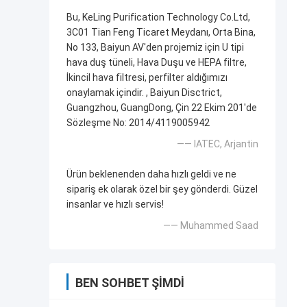
Bu, KeLing Purification Technology Co.Ltd,
3C01 Tian Feng Ticaret Meydanı, Orta Bina,
No 133, Baiyun AV'den projemiz için U tipi
hava duş tüneli, Hava Duşu ve HEPA filtre,
İkincil hava filtresi, perfilter aldığımızı
onaylamak içindir. , Baiyun Disctrict,
Guangzhou, GuangDong, Çin 22 Ekim 201'de
Sözleşme No: 2014/4119005942
—— IATEC, Arjantin
Ürün beklenenden daha hızlı geldi ve ne
sipariş ek olarak özel bir şey gönderdi. Güzel
insanlar ve hızlı servis!
—— Muhammed Saad
BEN SOHBET ŞIMDI