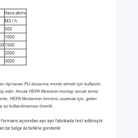
Hava akımı
M3 / h
500
1000
00
1500
2000
3000
rı tipi
tavan PU duvarına monte etmek için kullanılır.
kip edin.
Ancak HEPA filtresinin
montajı ancak temiz
nle, HEPA filtrelerinin ömrünü uzatmak
için, gelen
aha az kullanılmaması
önerilir
.
formans açısından ayrı ayrı fabrikada test edilmiştir.
 bir belge ile birlikte gönderilir.