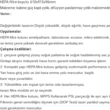
HEPA filtre boyutu: 610x915x96mm
Malzeme: kabine güç kaplı çelik, difüzyon paslanmaz çelik malzemedi
Verim :
Değiştirilebilir tasarım
Düşük yükseklik, düşük ağırlık,
hava geçirmez p
Uygulamalar:
HEPA filtre kutusu ameliyathane, laboratuvar,
eczane, mikro-elektronik, 
ve temiz
çevre
yüksek dereceli gerektiren ambalaj evi
.
Çalışma özellikleri:
1: çerçeve gelişmiş yüzey soğuk patlatma ile soğuk haddelenmiş sac p
Girdap akışını önleyerek hava hızını garanti edebilen boyama işlemi.
2: Kompakt yapı HEPA filtre kutusu gelişmiş sızdırmazlık performansı s
Yan hava giriş yolu ve üst hava emme yolu mevcuttur, başlık
kare veya yuvarlaktır.
3: Yükseklikte sıkı inşaat için temiz oda tasarlanmışsa,
tavan filtre modülü en iyi seçimdir.
4: Her HEPA filtre kutusu, MPPS Kullanarak PSL parçacığı ile ayrı ayrı te
Filtrenin genel verimliliğini ölçmek için (DOP Testi) lazer partikül sayma
özel gereksinimi mevcuttur.