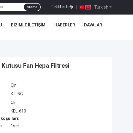
Teklif isteği
|
Turkish
Arama
Ü
BIZIMLE İLETIŞIM
HABERLER
DAVALAR
e Kutusu Fan Hepa Filtresi
Çin
K-LING
CE,
KEL-610
koşulları:
ı:
1set