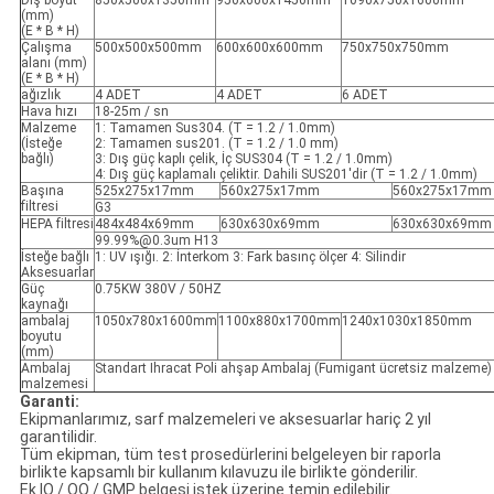
Dış boyut
850x500x1350mm
950x600x1450mm
1090x750x1600mm
(mm)
(E * B * H)
Çalışma
500x500x500mm
600x600x600mm
750x750x750mm
alanı (mm)
(E * B * H)
ağızlık
4 ADET
4 ADET
6 ADET
Hava hızı
18-25m / sn
Malzeme
1: Tamamen Sus304. (T = 1.2 / 1.0mm)
(İsteğe
2: Tamamen sus201. (T = 1.2 / 1.0 mm)
bağlı)
3: Dış güç kaplı çelik, İç SUS304 (T = 1.2 / 1.0mm)
4: Dış güç kaplamalı çeliktir. Dahili SUS201'dir (T = 1.2 / 1.0mm)
Başına
525x275x17mm
560x275x17mm
560x275x17mm
filtresi
G3
HEPA filtresi
484x484x69mm
630x630x69mm
630x630x69mm
99.99%@0.3um H13
İsteğe bağlı
1: UV ışığı. 2: İnterkom 3: Fark basınç ölçer 4: Silindir
Aksesuarlar
Güç
0.75KW 380V / 50HZ
kaynağı
ambalaj
1050x780x1600mm
1100x880x1700mm
1240x1030x1850mm
boyutu
(mm)
Ambalaj
Standart Ihracat Poli ahşap Ambalaj (Fumigant ücretsiz malzeme)
malzemesi
Garanti:
Ekipmanlarımız, sarf malzemeleri ve aksesuarlar hariç 2 yıl
garantilidir.
Tüm ekipman, tüm test prosedürlerini belgeleyen bir raporla
birlikte kapsamlı bir kullanım kılavuzu ile birlikte gönderilir.
Ek IO / OQ / GMP belgesi istek üzerine temin edilebilir.