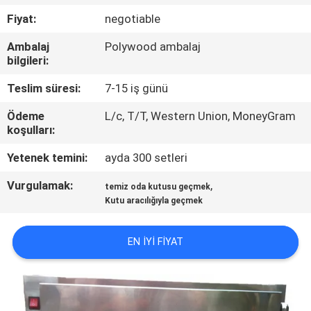
KONTROLÜ
Fiyat:
negotiable
Ambalaj
Polywood ambalaj
BIZIMLE
bilgileri:
İLETIŞIM
Teslim süresi:
7-15 iş günü
Ödeme
L/c, T/T, Western Union, MoneyGram
HABERLER
koşulları:
Yetenek temini:
ayda 300 setleri
DAVALAR
Vurgulamak:
,
temiz oda kutusu geçmek
Kutu aracılığıyla geçmek
SITE
HARITASI
EN IYI FIYAT
GIZLILIK
POLITIKASI