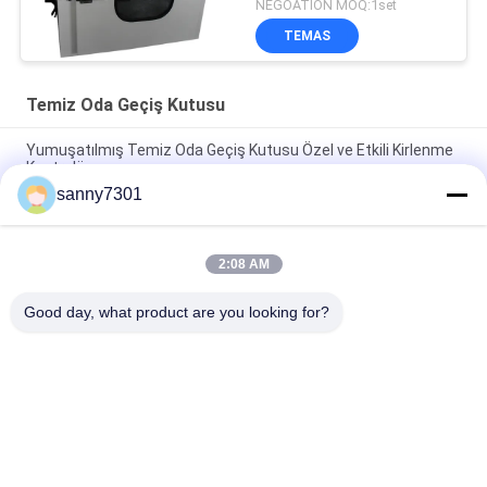
NEGOATION MOQ:1set
TEMAS
Temiz Oda Geçiş Kutusu
Yumuşatılmış Temiz Oda Geçiş Kutusu Özel ve Etkili Kirlenme
Kontrolü
sanny7301
UV Işık Paslanmaz Çelik 304 Kabinli Statik Laboratuvar Temiz
Oda Geçiş Kutusu
2:08 AM
Mal Transferi İçin SS Rulo Hattı ile Özelleştirilmiş Paslanmaz
Çelik Statik Geçiş Kutusu
Good day, what product are you looking for?
Popüler Kategoriler
Tüm
Temiz Oda Hava 
Hava Duş Tüneli
Duşu
Paslanmaz Çelik 
Temiz Oda Geçiş 