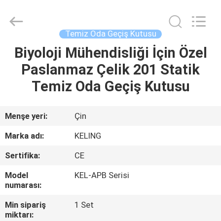
KeLing
Purification
Technology
Company.
All
Temiz Oda Geçiş Kutusu
Rights
Reserved.
Biyoloji Mühendisliği İçin Özel
EVDE
Paslanmaz Çelik 201 Statik
ÜRÜN
Temiz Oda Geçiş Kutusu
BIZIM
Menşe yeri:
Çin
HAKKIMIZDA
Marka adı:
KELING
Sertifika:
CE
FABRIKA
Model
KEL-APB Serisi
TURU
numarası:
Min sipariş
1 Set
KALITE
miktarı: