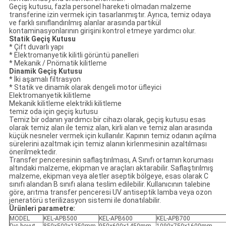
Geçiş kutusu, fazla personel hareketi olmadan malzeme
transferine izin vermek için tasarlanmıştır. Ayrıca, temiz odaya
ve farklı sınıflandırılmış alanlar arasında partikül
kontaminasyonlarının girişini kontrol etmeye yardımcı olur.
Statik Geçiş Kutusu
* Çift duvarlı yapı
* Elektromanyetik kilitli görüntü panelleri
* Mekanik / Pnömatik kilitleme
Dinamik Geçiş Kutusu
* İki aşamalı filtrasyon
* Statik ve dinamik olarak dengeli motor üfleyici
Elektromanyetik kilitleme
Mekanik kilitleme elektrikli kilitleme
temiz oda için geçiş kutusu
Temiz bir odanın yardımcı bir cihazı olarak, geçiş kutusu esas
olarak temiz alan ile temiz alan, kirli alan ve temiz alan arasında
küçük nesneler vermek için kullanılır. Kapının temiz odanın açılma
sürelerini azaltmak için temiz alanın kirlenmesinin azaltılması
önerilmektedir.
Transfer penceresinin saflaştırılması, A Sınıfı ortamın koruması
altındaki malzeme, ekipman ve araçları aktarabilir. Saflaştırılmış
malzeme, ekipman veya aletler aseptik bölgeye, esas olarak C
sınıfı alandan B sınıfı alana teslim edilebilir. Kullanıcının talebine
göre, arıtma transfer penceresi UV antiseptik lamba veya ozon
jeneratörü sterilizasyon sistemi ile donatılabilir.
Ürünleri parametre:
MODEL
KEL-APB500
KEL-APB600
KEL-APB700