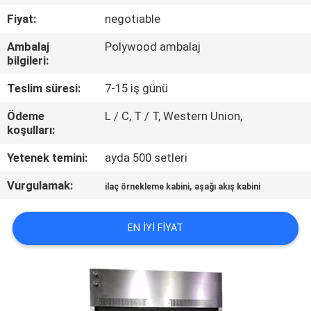
KONTROLÜ
Fiyat:
negotiable
Ambalaj
Polywood ambalaj
BIZIMLE
bilgileri:
İLETIŞIM
Teslim süresi:
7-15 iş günü
Ödeme
L / C, T / T, Western Union,
HABERLER
koşulları:
Yetenek temini:
ayda 500 setleri
DAVALAR
Vurgulamak:
,
ilaç örnekleme kabini
aşağı akış kabini
SITE
EN IYI FIYAT
HARITASI
GIZLILIK
POLITIKASI