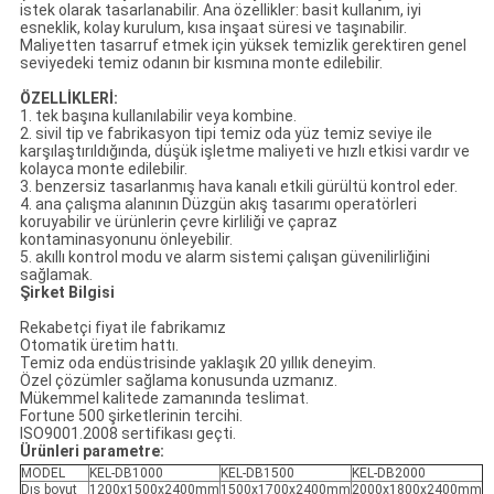
istek olarak tasarlanabilir. Ana özellikler: basit kullanım, iyi
esneklik, kolay kurulum, kısa inşaat süresi ve taşınabilir.
Maliyetten tasarruf etmek için yüksek temizlik gerektiren genel
seviyedeki temiz odanın bir kısmına monte edilebilir.
ÖZELLİKLERİ:
1. tek başına kullanılabilir veya kombine.
2. sivil tip ve fabrikasyon tipi temiz oda yüz temiz seviye ile
karşılaştırıldığında, düşük işletme maliyeti ve hızlı etkisi vardır ve
kolayca monte edilebilir.
3. benzersiz tasarlanmış hava kanalı etkili gürültü kontrol eder.
4. ana çalışma alanının Düzgün akış tasarımı operatörleri
koruyabilir ve ürünlerin çevre kirliliği ve çapraz
kontaminasyonunu önleyebilir.
5. akıllı kontrol modu ve alarm sistemi çalışan güvenilirliğini
sağlamak.
Şirket Bilgisi
Rekabetçi fiyat ile fabrikamız
Otomatik üretim hattı.
Temiz oda endüstrisinde yaklaşık 20 yıllık deneyim.
Özel çözümler sağlama konusunda uzmanız.
Mükemmel kalitede zamanında teslimat.
Fortune 500 şirketlerinin tercihi.
ISO9001.2008 sertifikası geçti.
Ürünleri parametre:
MODEL
KEL-DB1000
KEL-DB1500
KEL-DB2000
Dış boyut
1200x1500x2400mm
1500x1700x2400mm
2000x1800x2400mm