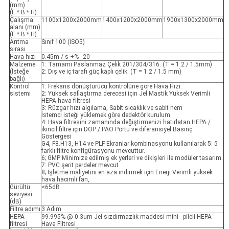
(mm)
(E * B * H)
Çalışma
1100x1200x2000mm
1400x1200x2000mm
1900x1300x2000mm
alanı (mm)
(E * B * H)
Arıtma
Sınıf 100 (ISO5)
sırası
Hava hızı
0.45m / s +% _20
Malzeme
1: Tamamı Paslanmaz Çelik 201/304/316. (T = 1.2 / 1.5mm)
(İsteğe
2: Dış ve iç tarafı güç kaplı çelik. (T = 1.2 / 1.5 mm)
bağlı)
Kontrol
1: Frekans dönüştürücü kontrolüne göre Hava Hızı.
sistemi
2: Yüksek saflaştırma derecesi için Jel Mastik Yüksek Verimli
HEPA hava filtresi
3: Rüzgar hızı algılama, Sabit sıcaklık ve sabit nem
İstemci isteği yüklemek göre dedektör kurulum
4: Hava filtresini zamanında değiştirmenizi hatırlatan HEPA /
ikincil filtre için DOP / PAO Portu ve diferansiyel Basınç
Göstergesi
G4, F8.H13, H14 ve PLF Ekranlar kombinasyonu kullanılarak 5: 5
farklı filtre konfigürasyonu mevcuttur.
6; GMP Minimize edilmiş ek yerleri ve dikişleri ile modüler tasarım.
7: PVC şerit perdeler mevcut
8; İşletme maliyetini en aza indirmek için Enerji Verimli yüksek
hava hacimli fan,
Gürültü
<65dB
seviyesi
(dB)
Filtre adımı
3 Adım
HEPA
99.995% @ 0.3um Jel sızdırmazlık maddesi mini - pileli HEPA
filtresi
Hava Filtresi