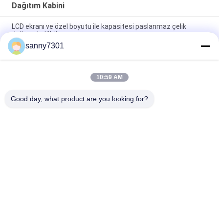
Dağıtım Kabini
LCD ekranı ve özel boyutu ile kapasitesi paslanmaz çelik
dağıtım kulübü
sanny7301
Dokunmatik Ekran Paslanmaz Çelik Örnekleme Çadırı Gümüş
Renk 220V/50Hz Güç kaynağı
10:59 AM
Otomatik Paslanmaz Çelik Ağırlık Çantası Yüksek Verimlilikli
Dağıtım Çantası
Good day, what product are you looking for?
Popüler Kategoriler
Tüm
Temiz Oda Hava 
Hava Duş Tüneli
Duşu
Paslanmaz Çelik 
Temiz Oda Geçiş 
Hava Duş
Kutusu
Hava Duşu Geçiş 
Dağıtım Kabini
Kutusu