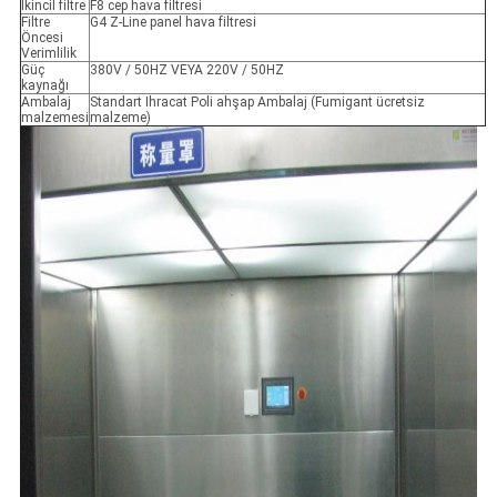
İkincil filtre
F8 cep hava filtresi
Filtre
G4 Z-Line panel hava filtresi
Öncesi
Verimlilik
Güç
380V / 50HZ VEYA 220V / 50HZ
kaynağı
Ambalaj
Standart Ihracat Poli ahşap Ambalaj (Fumigant ücretsiz
malzemesi
malzeme)