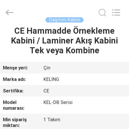
KeLing
Purification
Technology
Company.
All
Dağıtım Kabini
Rights
Reserved.
CE Hammadde Örnekleme
EVDE
Kabini / Laminer Akış Kabini
ÜRÜN
Tek veya Kombine
BIZIM
Menşe yeri:
Çin
HAKKIMIZDA
Marka adı:
KELING
Sertifika:
CE
FABRIKA
Model
KEL-DB Serisi
TURU
numarası:
Min sipariş
1 Takım
KALITE
miktarı: