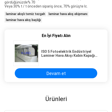
gördüğünüzde% 70
Veya 30% t / t önceden sipariş önce, 70% görüşte lc.
laminar akışlı temiz tezgah
laminar hava akış ekipmanı
laminar hava akış başlığı
En İyi Fiyatı Alın
ISO 5 Fotoelektrik Endüstriyel
Laminer Hava Akışı Kabin Kapağı
Filtrelenmiş 220V / 60HZ
Devam et
Ürünleri