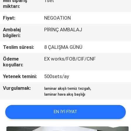
Min sipariş
1set
KONTROLÜ
miktarı:
Fiyat:
NEGOATION
BIZIMLE
Ambalaj
PİRİNÇ AMBALAJ
İLETIŞIM
bilgileri:
Teslim süresi:
8 ÇALIŞMA GÜNÜ
HABERLER
Ödeme
EX works/FOB/CIF/CNF
koşulları:
DAVALAR
Yetenek temini:
500sets/ay
SITE
Vurgulamak:
,
laminar akışlı temiz tezgah
laminar hava akış başlığı
HARITASI
EN IYI FIYAT
GIZLILIK
POLITIKASI