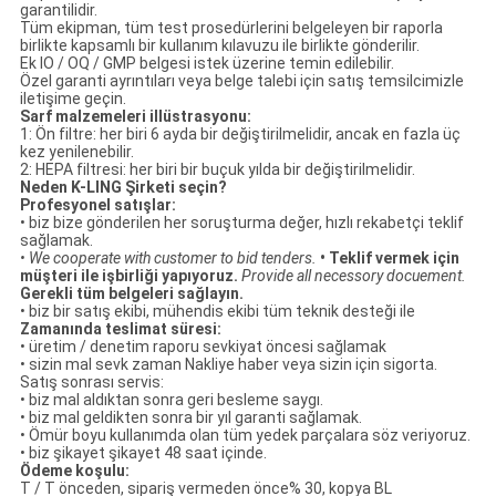
garantilidir.
Tüm ekipman, tüm test prosedürlerini belgeleyen bir raporla
birlikte kapsamlı bir kullanım kılavuzu ile birlikte gönderilir.
Ek IO / OQ / GMP belgesi istek üzerine temin edilebilir.
Özel garanti ayrıntıları veya belge talebi için satış temsilcimizle
iletişime geçin.
Sarf malzemeleri illüstrasyonu:
1: Ön filtre: her biri 6 ayda bir değiştirilmelidir, ancak en fazla üç
kez yenilenebilir.
2: HEPA filtresi: her biri bir buçuk yılda bir değiştirilmelidir.
Neden K-LING Şirketi seçin?
Profesyonel satışlar:
• biz bize gönderilen her soruşturma değer, hızlı rekabetçi teklif
sağlamak.
• We cooperate with customer to bid tenders.
• Teklif vermek için
müşteri ile işbirliği yapıyoruz.
Provide all necessory docuement.
Gerekli tüm belgeleri sağlayın.
• biz bir satış ekibi, mühendis ekibi tüm teknik desteği ile
Zamanında teslimat süresi:
• üretim / denetim raporu sevkiyat öncesi sağlamak
• sizin mal sevk zaman Nakliye haber veya sizin için sigorta.
Satış sonrası servis:
• biz mal aldıktan sonra geri besleme saygı.
• biz mal geldikten sonra bir yıl garanti sağlamak.
• Ömür boyu kullanımda olan tüm yedek parçalara söz veriyoruz.
• biz şikayet şikayet 48 saat içinde.
Ödeme koşulu:
T / T önceden, sipariş vermeden önce% 30, kopya BL