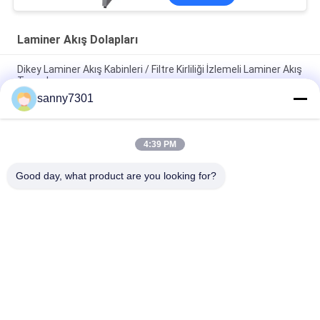
Laminer Akış Dolapları
Dikey Laminer Akış Kabinleri / Filtre Kirliliği İzlemeli Laminer Akış
Tezgahı
sanny7301
Sınıf 100 Laminer Akış Çadırı 650 mm Yükseklik Alt Üssüyle
Sessiz Çalışma
4:39 PM
Ayarlanabilir Hava Sistemi Laminer Akış Kabinleri Dikey Laminer
Akış Tezgahı
Good day, what product are you looking for?
Popüler Kategoriler
Tüm
Temiz Oda Hava 
Hava Duş Tüneli
Duşu
Paslanmaz Çelik 
Temiz Oda Geçiş 
Hava Duş
Kutusu