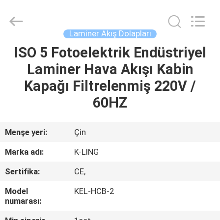
KeLing
Purification
Technology
Company.
All
Laminer Akış Dolapları
Rights
Reserved.
ISO 5 Fotoelektrik Endüstriyel
EVDE
Laminer Hava Akışı Kabin
ÜRÜN
Kapağı Filtrelenmiş 220V /
60HZ
BIZIM
HAKKIMIZDA
Menşe yeri:
Çin
Marka adı:
K-LING
FABRIKA
Sertifika:
CE,
TURU
Model
KEL-HCB-2
numarası:
KALITE