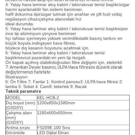
4: Yatay hava laminar akış kabini / laboratuvar temiz başlık
rüzgar
hacmi ayarlanabilir fan sistemi benimser,
hafif dokunma tipi
rüzgar tutmak için anahtar ve çift hızlı voltaj
regülasyon cihazı
çalışma alanındaki hız
ideal durumda.
5: Yatay hava laminar akış kabini / laboratuvar temiz başlık
süper
ince tip alüminyum çerçeve benimser
fıçı tahtası içermeyen yüksek verimlilik
statik basınç tankını en
küçük boyuta indirgeyen hava filtresi,
böylece dış kasanın boyutunu azaltmak için.
6: Yatay hava laminar akış kabini / laboratuvar temiz
başlık
mevcut pazardaki en yeni tip tezgah.
Ön kapak açılmış olabilir
doğrudan filtre değişimi için, elektrikli
7: Amerikan Dwyer basıncı, ULPA Hava filtresini düzenli olarak
değiştirmenizi hatırlatır.
İllüstrasyon:
6: Ön Filtre 7: Fanlar 1: Kontrol panosu
3: ULPA hava filtresi
2:
lamba 5
: Soket 4: Cam
8: tekerlek 9: Bacak
Teknik parametre
MODEL
KEL-HCB-2
Dış boyut (mm)
1200x850x1580mm
(GXDXY)
Çalışma alanı
1180x600x650mm
(mm)
(GXDXY)
Arıtma sırası
FS209E 100 Sıra
Görüntüle
LED Dijital Ekran