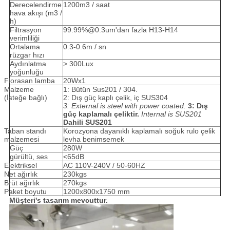
Derecelendirme
1200m3 / saat
hava akışı (m3 /
h)
Filtrasyon
99.99%@0.3um'dan fazla H13-H14
verimliliği
Ortalama
0.3-0.6m / sn
rüzgar hızı
Aydınlatma
> 300Lux
yoğunluğu
Florasan lamba
20Wx1
Malzeme
1: Bütün Sus201 / 304.
(İsteğe bağlı)
2: Dış güç kaplı çelik, iç SUS304
3: External is steel with power coated.
3: Dış
güç kaplamalı çeliktir.
Internal is SUS201
Dahili SUS201
Taban standı
Korozyona dayanıklı kaplamalı soğuk rulo çelik
malzemesi
levha benimsemek
Güç
280W
gürültü, ses
<65dB
Elektriksel
AC 110V-240V / 50-60HZ
Net ağırlık
230kgs
Brüt ağırlık
270kgs
Paket boyutu
1200x800x1750 mm
Müşteri
'
s tasarım mevcuttur.