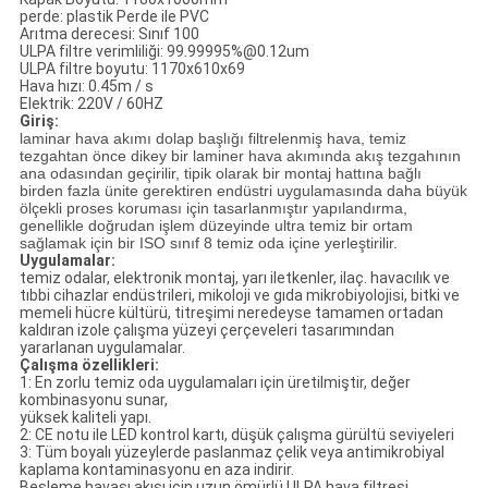
perde: plastik Perde ile PVC
Arıtma derecesi: Sınıf 100
ULPA filtre verimliliği: 99.99995%@0.12um
ULPA filtre boyutu: 1170x610x69
Hava hızı: 0.45m / s
Elektrik: 220V / 60HZ
Giriş:
laminar hava akımı dolap başlığı filtrelenmiş hava, temiz
tezgahtan önce dikey bir laminer hava akımında akış tezgahının
ana odasından geçirilir, tipik olarak bir montaj hattına bağlı
birden fazla ünite gerektiren endüstri uygulamasında daha büyük
ölçekli proses koruması için tasarlanmıştır yapılandırma,
genellikle doğrudan işlem düzeyinde ultra temiz bir ortam
sağlamak için bir ISO sınıf 8 temiz oda içine yerleştirilir.
Uygulamalar:
temiz odalar, elektronik montaj, yarı iletkenler, ilaç. havacılık ve
tıbbi cihazlar endüstrileri, mikoloji ve gıda mikrobiyolojisi, bitki ve
memeli hücre kültürü, titreşimi neredeyse tamamen ortadan
kaldıran izole çalışma yüzeyi çerçeveleri tasarımından
yararlanan uygulamalar.
Çalışma özellikleri:
1: En zorlu temiz oda uygulamaları için üretilmiştir, değer
kombinasyonu sunar,
yüksek kaliteli yapı.
2: CE notu ile LED kontrol kartı, düşük çalışma gürültü seviyeleri
3: Tüm boyalı yüzeylerde paslanmaz çelik veya antimikrobiyal
kaplama kontaminasyonu en aza indirir.
Besleme havası akışı için uzun ömürlü ULPA hava filtresi.