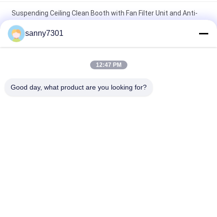
Suspending Ceiling Clean Booth with Fan Filter Unit and Anti-
Static PVC Floor
sanny7301
5P Temperature And Humidify Control modular Clean Room
with Modular Installation
12:47 PM
Windspeed 0.45m/s For Cleanroom Hardwall Cleanroom with
Good day, what product are you looking for?
Non-unidirectional Air Flow Design and Technology
Popüler Kategoriler
Tüm
Temiz Oda Hava 
Hava Duş Tüneli
Duşu
Paslanmaz Çelik 
Temiz Oda Geçiş 
Hava Duş
Kutusu
Hava Duşu Geçiş 