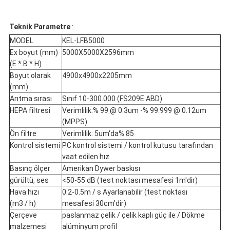
Teknik Parametre
:
MODEL
KEL-LFB5000
Ex boyut (mm)
5000X5000X2596mm
(E * B * H)
Boyut olarak
4900x4900x2205mm
(mm)
Arıtma sırası
Sınıf 10-300.000 (FS209E ABD)
HEPA filtresi
Verimlilik:% 99 @ 0.3um -% 99.999 @ 0.12um
(MPPS)
Ön filtre
Verimlilik: 5um'da% 85
Kontrol sistemi
PC kontrol sistemi / kontrol kutusu tarafından
vaat edilen hız
Basınç ölçer
Amerikan Dywer baskısı
gürültü, ses
<50-55 dB (test noktası mesafesi 1m'dir)
Hava hızı
0.2-0.5m / s Ayarlanabilir (test noktası
(m3 / h)
mesafesi 30cm'dir)
Çerçeve
paslanmaz çelik / çelik kaplı güç ile / Dökme
malzemesi
alüminyum profil