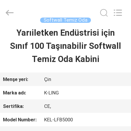
2026
KeLing
Purification
Technology
Softwall Temiz Oda
Company.
All
Yarıiletken Endüstrisi için
EVDE
Rights
Reserved.
Sınıf 100 Taşınabilir Softwall
ÜRÜN
Temiz Oda Kabini
BIZIM
Menşe yeri:
Çin
HAKKIMIZDA
Marka adı:
K-LING
Sertifika:
CE,
FABRIKA
Model Number:
KEL-LFB5000
TURU