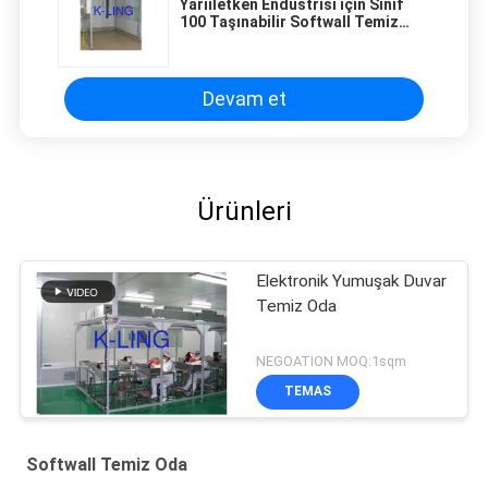
Yarıiletken Endüstrisi için Sınıf
100 Taşınabilir Softwall Temiz
Oda Kabini
Devam et
Ürünleri
Elektronik Yumuşak Duvar
Temiz Oda
NEGOATION MOQ:1sqm
TEMAS
Softwall Temiz Oda