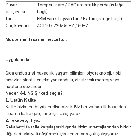
Duvar
Temperli cam / PVC antistatik perde (isteğe
çerçevesi
bağlı)
fan
EBM Fan / Tayvan fan / Ev fan (isteğe bağlı)
Güç kaynağı
AC110 / 220v 50HZ / 60HZ
Müşterinin tasarım mevcuttur.
Uygulamalar:
Gıda endüstrisi, havacılık, yaşam bilimleri, biyoteknoloji, tıbbi
cihazlar, plastik enjeksiyon modülü, elektronik montaj veya
hastane eczanesi
Neden K-LING Şirketi seçin?
1. Üstün Kalite
Kalite bizim en büyük endişemizdir.
Biz her zaman
ilk başından
itibaren kalite geliştirme için
çalışıyoruz
.
2. rekabetçi fiyat
Rekabetçi fiyat ile karşılaştırıldığında bizim avantajlarından biridir
diğerleri.
Maliyeti düşürmek için her zaman çok çalışıyoruz