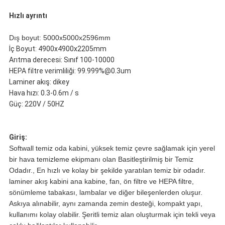
Hızlı ayrıntı
Dış boyut: 5000x5000x2596mm
İç Boyut: 4900x4900x2205mm
Arıtma derecesi: Sınıf 100-10000
HEPA filtre verimliliği: 99.999%@0.3um
Laminer akış: dikey
Hava hızı: 0.3-0.6m / s
Güç: 220V / 50HZ
Giriş:
Softwall temiz oda kabini, yüksek temiz çevre sağlamak için yerel
bir hava temizleme ekipmanı olan Basitleştirilmiş bir Temiz
Odadır., En hızlı ve kolay bir şekilde yaratılan temiz bir odadır.
laminer akış kabini ana kabine, fan, ön filtre ve HEPA filtre,
sönümleme tabakası, lambalar ve diğer bileşenlerden oluşur.
Askıya alınabilir, aynı zamanda zemin desteği, kompakt yapı,
kullanımı kolay olabilir.
Şeritli temiz alan oluşturmak için tekli veya