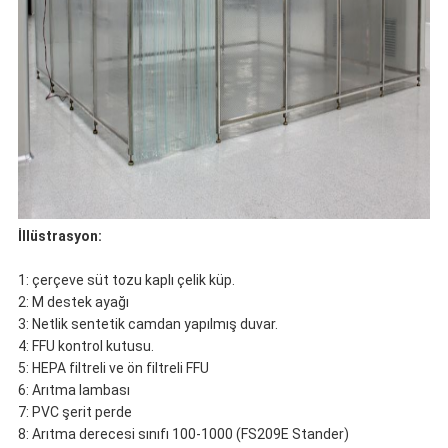
İllüstrasyon:
1: çerçeve süt tozu kaplı çelik küp.
2: M destek ayağı
3: Netlik sentetik camdan yapılmış duvar.
4: FFU kontrol kutusu.
5: HEPA filtreli ve ön filtreli FFU
6: Arıtma lambası
7: PVC şerit perde
8: Arıtma derecesi sınıfı 100-1000 (FS209E Stander)