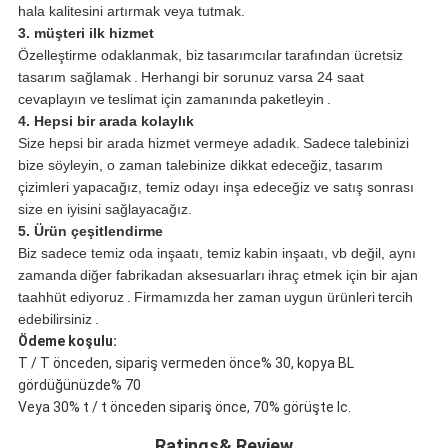
hala kalitesini artırmak veya tutmak.
3. müşteri ilk hizmet
Özelleştirme odaklanmak, biz
tasarımcılar
tarafından ücretsiz
tasarım sağlamak
.
Herhangi bir sorunuz varsa 24 saat
cevaplayın ve
teslimat için zamanında
paketleyin
.
4. Hepsi bir arada kolaylık
Size hepsi bir arada hizmet vermeye adadık.
Sadece
talebinizi
bize söyleyin, o zaman talebinize dikkat edeceğiz,
tasarım
çizimleri yapacağız, temiz odayı inşa edeceğiz ve satış sonrası
size en iyisini sağlayacağız.
5. Ürün çeşitlendirme
Biz sadece temiz oda inşaatı, temiz
kabin inşaatı, vb değil, aynı
zamanda
diğer fabrikadan aksesuarları
ihraç etmek için bir ajan
taahhüt ediyoruz
.
Firmamızda
her zaman
uygun ürünleri
tercih
edebilirsiniz
.
Ödeme koşulu:
T / T önceden, sipariş vermeden önce% 30, kopya BL
gördüğünüzde% 70
Veya 30% t / t önceden sipariş önce, 70% görüşte lc.
Ratings& Review