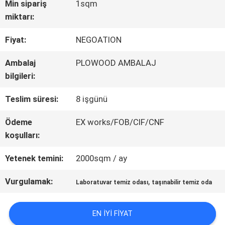
Min sipariş
1sqm
miktarı:
KALITE
Fiyat:
NEGOATION
KONTROLÜ
Ambalaj
PLOWOOD AMBALAJ
bilgileri:
BIZIMLE
Teslim süresi:
8 işgünü
İLETIŞIM
Ödeme
EX works/FOB/CIF/CNF
koşulları:
HABERLER
Yetenek temini:
2000sqm / ay
DAVALAR
Vurgulamak:
,
Laboratuvar temiz odası
taşınabilir temiz oda
EN IYI FIYAT
SITE