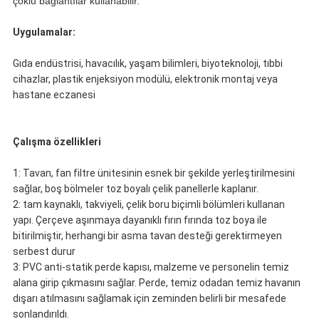
çoklu bağlantılar kullanabilir.
Uygulamalar:
Gıda endüstrisi, havacılık, yaşam bilimleri, biyoteknoloji, tıbbi
cihazlar, plastik enjeksiyon modülü, elektronik montaj veya
hastane eczanesi
Çalışma özellikleri
1: Tavan, fan filtre ünitesinin esnek bir şekilde yerleştirilmesini
sağlar, boş bölmeler toz boyalı çelik panellerle kaplanır.
2: tam kaynaklı, takviyeli, çelik boru biçimli bölümleri kullanan
yapı.
Çerçeve aşınmaya dayanıklı fırın fırında toz boya ile
bitirilmiştir, herhangi bir asma tavan desteği gerektirmeyen
serbest durur
3: PVC anti-statik perde kapısı, malzeme ve personelin temiz
alana girip çıkmasını sağlar.
Perde, temiz odadan temiz havanın
dışarı atılmasını sağlamak için zeminden belirli bir mesafede
sonlandırıldı.