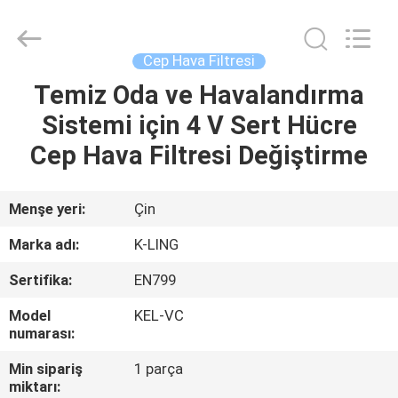
KeLing
Purification
Technology
Company.
All
Cep Hava Filtresi
Rights
Reserved.
Temiz Oda ve Havalandırma
EVDE
Sistemi için 4 V Sert Hücre
ÜRÜN
Cep Hava Filtresi Değiştirme
BIZIM
Menşe yeri:
Çin
HAKKIMIZDA
Marka adı:
K-LING
Sertifika:
EN799
FABRIKA
Model
KEL-VC
TURU
numarası:
Min sipariş
1 parça
KALITE
miktarı: