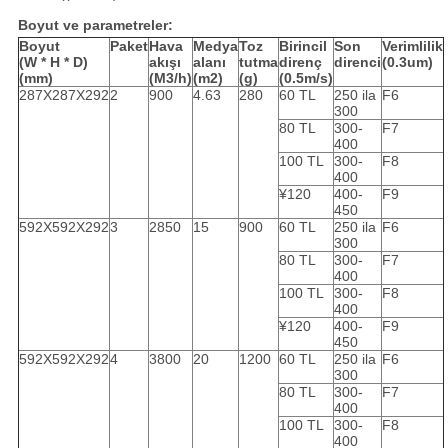
Boyut ve parametreler:
Boyut
Paket
Hava
Medya
Toz
Birincil
Son
Verimlilik
(W * H * D)
akışı
alanı
tutma
direnç
direnci
(0.3um)
(mm)
(M3/h)
(m2)
(g)
(0.5m/s)
287X287X292
2
900
4.63
280
60 TL
250 ila
F6
300
80 TL
300-
F7
400
100 TL
300-
F8
400
¥120
400-
F9
450
592X592X292
3
2850
15
900
60 TL
250 ila
F6
300
80 TL
300-
F7
400
100 TL
300-
F8
400
¥120
400-
F9
450
592X592X292
4
3800
20
1200
60 TL
250 ila
F6
300
80 TL
300-
F7
400
100 TL
300-
F8
400