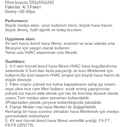
Filtre boyutu: 592x592x292
Paketler: 4/ 3 Paket
Direnç:<30-50pa
Performans:
Büyük medya alanı, uzun kullanım ömrü, büyük hava hacmi,
düşük direnç, hafif ağırlık ve kolay kurulum.
Uygulama alanı
:
4V sert hücre ikincil hava filtresi, endüstri ve ticari alanda orta
filtrasyon için yaygın olarak kullanılır.
Temiz oda HVAC sisteminde orta filtredir.
Özellikleri:
1: 4 V sert hücreli ikincil hava filtresi HVAC hava koşullandırma
sisteminde 0.5um'dan fazla parçacığı ve tozu filtrelemek için
kullanılır,Bu özel tasarım HVAC projesi için büyük hava hacmi ile
düşük dirençte.
2: Filtre ortamı yüksek toz tutma kapasitesine sahip pp ortamı
veya ultra ince cam lifleri kullanır, sıcak erimiş yapıştırıcılar
yüksek toz hacmi elde etmek için her bir kıvrımla düzenli olarak
uzanır,Tüm medya alanı tamamen kullanılabilir..
3Polipropilen plastik çerçeve kullanıldığında yakılabilir.
4: Flanşlı filtreler cep hava filtreleri ile değiştirilebilir.
Herhangi bir hava sızıntısı olmadan hava filtrelemek için medya
çevresindeki mühürleyici
5: 4V sert hücreli ikincil hava filtresi verimlilik aralığı: F6,F7,
F8,F9 ((EN779).