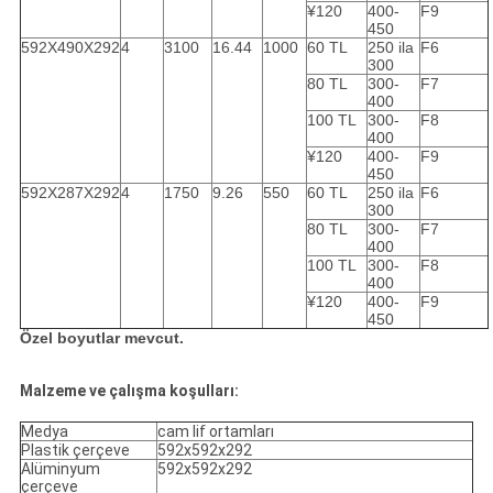
¥120
400-
F9
450
592X490X292
4
3100
16.44
1000
60 TL
250 ila
F6
300
80 TL
300-
F7
400
100 TL
300-
F8
400
¥120
400-
F9
450
592X287X292
4
1750
9.26
550
60 TL
250 ila
F6
300
80 TL
300-
F7
400
100 TL
300-
F8
400
¥120
400-
F9
450
Özel boyutlar mevcut.
Malzeme ve çalışma koşulları:
Medya
cam lif ortamları
Plastik çerçeve
592x592x292
Alüminyum
592x592x292
çerçeve