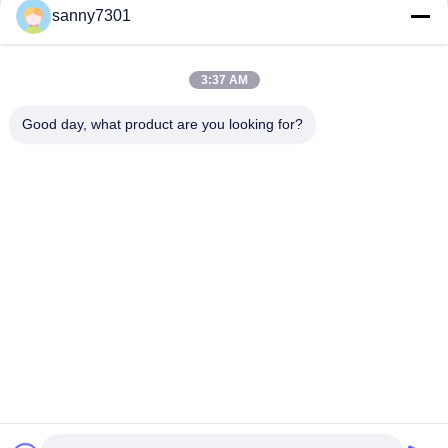
sanny7301
HVAC Sistemi Cam Elyaf Çok Cepli Hava Filtresi F6 - F8 Sera İçin
Verimlilik
3:37 AM
Endüstriyel Kompakt Hava Filtresi / Ticari HVAC Derin Pileli
Hava Filtreleri
Good day, what product are you looking for?
Popüler Kategoriler
Tüm
Temiz Oda Hava 
Hava Duş Tüneli
Duşu
Paslanmaz Çelik 
Temiz Oda Geçiş 
Hava Duş
Kutusu
Hava Duşu Geçiş 
Dağıtım Kabini
Kutusu
Softwall Temiz Oda
Fan Filtre Ünitesi