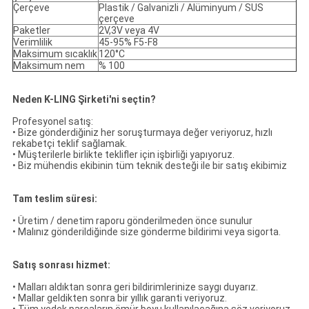
Çerçeve
Plastik / Galvanizli / Alüminyum / SUS
çerçeve
Paketler
2V,3V veya 4V
Verimlilik
45-95% F5-F8
Maksimum sıcaklık
120°C
Maksimum nem
% 100
Neden K-LING Şirketi'ni seçtin?
Profesyonel satış:
• Bize gönderdiğiniz her soruşturmaya değer veriyoruz, hızlı
rekabetçi teklif sağlamak.
• Müşterilerle birlikte teklifler için işbirliği yapıyoruz.
• Biz mühendis ekibinin tüm teknik desteği ile bir satış ekibimiz
Tam teslim süresi:
• Üretim / denetim raporu gönderilmeden önce sunulur
• Malınız gönderildiğinde size gönderme bildirimi veya sigorta.
Satış sonrası hizmet:
• Malları aldıktan sonra geri bildirimlerinize saygı duyarız.
• Mallar geldikten sonra bir yıllık garanti veriyoruz.