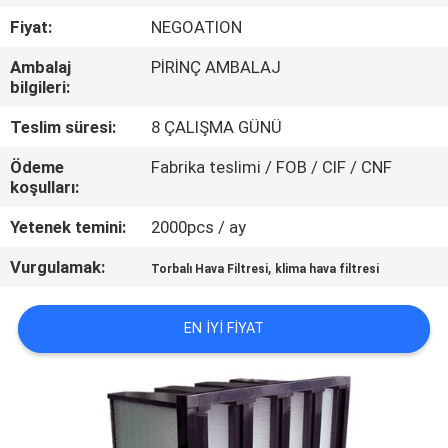
KONTROLÜ
Fiyat:
NEGOATION
Ambalaj
PİRİNÇ AMBALAJ
BIZIMLE
bilgileri:
İLETIŞIM
Teslim süresi:
8 ÇALIŞMA GÜNÜ
Ödeme
Fabrika teslimi / FOB / CIF / CNF
HABERLER
koşulları:
Yetenek temini:
2000pcs / ay
DAVALAR
Vurgulamak:
,
Torbalı Hava Filtresi
klima hava filtresi
SITE
EN IYI FIYAT
HARITASI
GIZLILIK
POLITIKASI