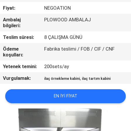
KONTROLÜ
Fiyat:
NEGOATION
Ambalaj
PLOWOOD AMBALAJ
BIZIMLE
bilgileri:
İLETIŞIM
Teslim süresi:
8 ÇALIŞMA GÜNÜ
Ödeme
Fabrika teslimi / FOB / CIF / CNF
HABERLER
koşulları:
Yetenek temini:
200sets/ay
DAVALAR
Vurgulamak:
,
ilaç örnekleme kabini
ilaç tartım kabini
SITE
EN IYI FIYAT
HARITASI
GIZLILIK
POLITIKASI