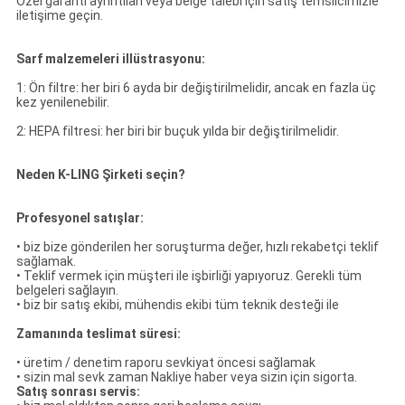
Özel garanti ayrıntıları veya belge talebi için satış temsilcimizle
iletişime geçin.
Sarf malzemeleri illüstrasyonu:
1: Ön filtre: her biri 6 ayda bir değiştirilmelidir, ancak en fazla üç
kez yenilenebilir.
2: HEPA filtresi: her biri bir buçuk yılda bir değiştirilmelidir.
Neden K-LING Şirketi seçin?
Profesyonel satışlar:
• biz bize gönderilen her soruşturma değer, hızlı rekabetçi teklif
sağlamak.
• Teklif vermek için müşteri ile işbirliği yapıyoruz.
Gerekli tüm
belgeleri sağlayın.
• biz bir satış ekibi, mühendis ekibi tüm teknik desteği ile
Zamanında teslimat süresi:
• üretim / denetim raporu sevkiyat öncesi sağlamak
• sizin mal sevk zaman Nakliye haber veya sizin için sigorta.
Satış sonrası servis: