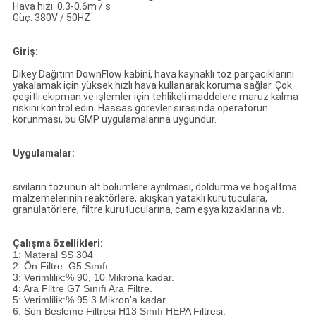
Hava hızı: 0.3-0.6m / s
Güç: 380V / 50HZ
Giriş:
Dikey Dağıtım DownFlow kabini, hava kaynaklı toz parçacıklarını
yakalamak için yüksek hızlı hava kullanarak koruma sağlar.
Çok
çeşitli ekipman ve işlemler için tehlikeli maddelere maruz kalma
riskini kontrol edin.
Hassas görevler sırasında operatörün
korunması, bu GMP uygulamalarına uygundur.
Uygulamalar:
sıvıların tozunun alt bölümlere ayrılması, doldurma ve boşaltma
malzemelerinin reaktörlere, akışkan yataklı kurutuculara,
granülatörlere, filtre kurutucularına, cam eşya kızaklarına vb.
Çalışma özellikleri:
1: Materal SS 304
2: Ön Filtre: G5 Sınıfı.
3: Verimlilik:% 90, 10 Mikrona kadar.
4: Ara Filtre G7 Sınıfı Ara Filtre.
5: Verimlilik:% 95 3 Mikron'a kadar.
6: Son Besleme Filtresi H13 Sınıfı HEPA Filtresi.