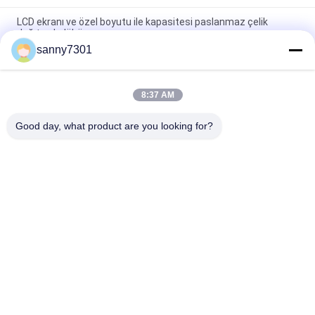
LCD ekranı ve özel boyutu ile kapasitesi paslanmaz çelik
dağıtım kulübü
sanny7301
Dokunmatik Ekran Paslanmaz Çelik Örnekleme Çadırı Gümüş
Renk 220V/50Hz Güç kaynağı
8:37 AM
Otomatik Paslanmaz Çelik Ağırlık Çantası Yüksek Verimlilikli
Dağıtım Çantası
Good day, what product are you looking for?
Popüler Kategoriler
Tüm
Temiz Oda Hava 
Hava Duş Tüneli
Duşu
Paslanmaz Çelik 
Temiz Oda Geçiş 
Hava Duş
Kutusu
Hava Duşu Geçiş 
Dağıtım Kabini
Kutusu