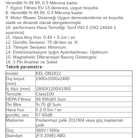
Verimlilik:% 99.99, 0.3 Mikrona kadar.
7: Egzoz Filtresi EU 13 derecesi, uygun boyutta.
8: Verimlilik:% 99.99, 0.3 Mikrona kadar.
9: Motor Blower Düzeneği Uygun derecelendirme ve boyutta
statik ve dinamik olarak dengelenmiştir.
10: performans Hava Temizliği: Sınıf ISO 5 (ISO 14644-1
uyarınca).
11: Hava Akış Hızı: 0.45 + 0.1m / sn.
12: Gürültü Seviyesi: 70 db'den az 'A'.
13: Titreşim Seviyesi: Minimum.
14: Enstrümantasyon Işığın Aydınlatılması: Optimum.
15: Magnehelic Diferansiyel Basınç Göstergesi
16: 3 Pin Anahtar ve Soket
Teknik parametre :
model
KEL-DB1812
Dış boyut
1900x1500x2400
(mm)
İç ölçü (mm)
1800X1200X1950
Temizlik:
Class100
HEPA Filtresi
99.995@0.3um
Ön filtre
% 75 @ 5um
Hava hızı
0.2-0.5m / sn
gürültü, ses
57-65dB
Malzeme
Paslanmaz çelik 201/304 veya güç kaplamalı
çelik
Güç
380V / 50Hz
Standart
(FS 209E) ABD.