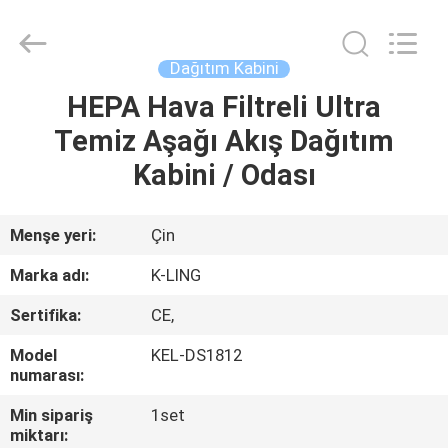
KeLing
Purification
Technology
Company.
All
Dağıtım Kabini
Rights
Reserved.
HEPA Hava Filtreli Ultra
EVDE
Temiz Aşağı Akış Dağıtım
ÜRÜN
Kabini / Odası
BIZIM
Menşe yeri:
Çin
HAKKIMIZDA
Marka adı:
K-LING
Sertifika:
CE,
FABRIKA
Model
KEL-DS1812
TURU
numarası:
Min sipariş
1set
KALITE
miktarı: