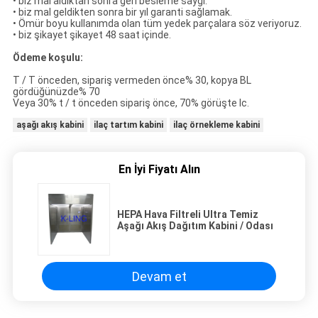
• biz mal aldıktan sonra geri besleme saygı.
• biz mal geldikten sonra bir yıl garanti sağlamak.
• Ömür boyu kullanımda olan tüm yedek parçalara söz veriyoruz.
• biz şikayet şikayet 48 saat içinde.
Ödeme koşulu:
T / T önceden, sipariş vermeden önce% 30, kopya BL
gördüğünüzde% 70
Veya 30% t / t önceden sipariş önce, 70% görüşte lc.
aşağı akış kabini
ilaç tartım kabini
ilaç örnekleme kabini
En İyi Fiyatı Alın
HEPA Hava Filtreli Ultra Temiz
Aşağı Akış Dağıtım Kabini / Odası
Devam et