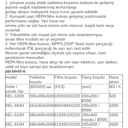
1: çerçeve yüzey statik patlatma
boyama tedavisi
ile gelişmiş
pişirme soğuk haddelenmiş levha
hangi
girdap akışını önleyerek hava hızını garanti edebilir.
2: Kompakt yapı HEPA filtre kutusu gelişmiş sızdırmazlık
performansı sağlar.
Yan hava var
emme yolu ve üst hava emme yolu mevcut, başlık
kare veya
yuvarlak.
3: Yükseklikte sıkı inşaat için temiz oda tasarlanmışsa,
tavan filtre modülü en iyi seçimdir.
4: Her HEPA filtre kutusu, MPPS
(DOP Testi) lazer parçacığı
kullanılarak PSL parçacığı ile ayrı ayrı test edilir
filtrenin genel verimliliğini ölçmek için sayma cihazı,
özel
gereksinim mevcuttur.
HEPA filtre kutusu, hava akışı ile sıkı olan elektron, yarı iletken,
optik ve biyo-sanayi için tasarlanmıştır.
parametre :
model
Yükleme
Filtre boyutu
Flanş boyutu
Hava
boyutu
akımı
Üstte /
(BXAXH) aa
(H13)
(mm)
M3 / h
yanda tüp
KEL-320H
390x390x500
320X320X220
200x200 /
500
Ø300
KEL-484H
554x554x500
484X484X220
200x320 /
1000
Ø300
KEL-610H
680x680x500
610X610X220
200x400
1500
boyutu / Ø300
KEL-915H
680x985x500
610X915X220
200x500 /
2000