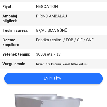
KONTROLÜ
Fiyat:
NEGOATION
Ambalaj
PİRİNÇ AMBALAJ
BIZIMLE
bilgileri:
İLETIŞIM
Teslim süresi:
8 ÇALIŞMA GÜNÜ
Ödeme
Fabrika teslimi / FOB / CIF / CNF
HABERLER
koşulları:
Yetenek temini:
3000sets / ay
DAVALAR
Vurgulamak:
,
hava filtre kutusu
kanal filtre kutusu
SITE
EN IYI FIYAT
HARITASI
GIZLILIK
POLITIKASI