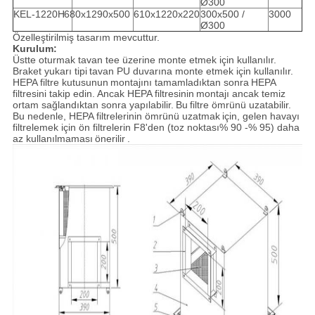
Ø300
KEL-1220H
680x1290x500
610x1220x220
300x500 /
3000
Ø300
Özelleştirilmiş tasarım mevcuttur.
Kurulum:
Üstte oturmak tavan tee üzerine monte etmek için kullanılır.
Braket yukarı tipi
tavan PU duvarına monte etmek için kullanılır.
HEPA filtre kutusunun
montajını tamamladıktan sonra
HEPA
filtresini takip edin.
Ancak HEPA filtresinin
montajı ancak temiz
ortam sağlandıktan sonra yapılabilir.
Bu
filtre ömrünü uzatabilir.
Bu nedenle, HEPA filtrelerinin ömrünü uzatmak
için, gelen havayı
filtrelemek için ön filtrelerin F8'den (toz noktası% 90 -% 95) daha
az kullanılmaması
önerilir
.