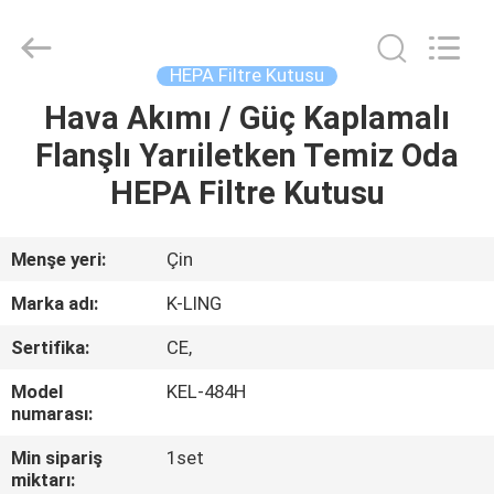
KeLing
Purification
Technology
Company.
All
HEPA Filtre Kutusu
Rights
Reserved.
Hava Akımı / Güç Kaplamalı
EVDE
Flanşlı Yarıiletken Temiz Oda
ÜRÜN
HEPA Filtre Kutusu
BIZIM
Menşe yeri:
Çin
HAKKIMIZDA
Marka adı:
K-LING
Sertifika:
CE,
FABRIKA
Model
KEL-484H
TURU
numarası:
Min sipariş
1set
KALITE
miktarı: