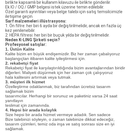
birlikte kapsamlı bir kullanım kılavuzu ile birlikte gönderilir.
Ek IO / OQ / GMP belgesi istek üzerine temin edilebilir.
Özel garanti ayrıntıları veya belge talebi için satış temsilcimizle
iletişime geçin.
Sarf malzemeleri illüstrasyonu:
1: Ön filtre: her biri 6 ayda bir değiştirilmelidir, ancak en fazla üç
kez yenilenebilir.
2: HEPA filtresi: her biri bir buçuk yılda bir değiştirilmelidir.
Neden K-LING Şirketi seçin?
Profesyonel satışlar:
1. Üstün Kalite
Kalite bizim en büyük endişemizdir.
Biz her zaman çabalıyoruz
başlangıçtan itibaren kalite iyileştirmesi için.
2. rekabetçi fiyat
Rekabetçi fiyat ile karşılaştırıldığında bizim avantajlarından biridir
diğerleri.
Maliyeti düşürmek için her zaman çok çalışıyoruz
hala kalitesini artırmak veya tutmak.
3. müşteri ilk hizmet
Özelleştirme odaklanmak, biz tarafından ücretsiz tasarım
sağlamak bizim
tasarımcılar.
Herhangi bir sorunuz ve paketiniz varsa 24 saat
yanıtlayın
teslimat için zamanında.
4. Hepsi bir arada kolaylık
Size hepsi bir arada hizmet vermeye adadık.
Sen sadece
Bize talebinizi söyleyin, o zaman talebinize dikkat edeceğiz,
tasarım çizimleri, temiz oda inşa ve satış sonrası size en iyi
sağlamak.