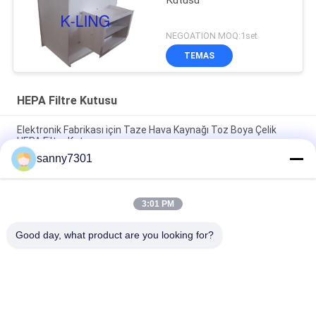
NEGOATION MOQ:1set
TEMAS
HEPA Filtre Kutusu
Elektronik Fabrikası için Taze Hava Kaynağı Toz Boya Çelik
HEPA Filtre Kutusu
sanny7301
Temiz Oda İçin Yüksek Verimli Tek Kullanımlık HEPA Hava
Filtresi Kutusu Değiştirme
3:01 PM
Gıda Sanayi İçin Temiz Oda Tavan Terminali Hepa Filtre Kutusu
Fan Hava Temizleyici
Good day, what product are you looking for?
Popüler Kategoriler
Tüm
Temiz Oda Hava 
Hava Duş Tüneli