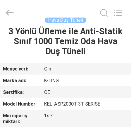
KeLing
Purification
Technology
Company.
All
Hava Duş Tüneli
Rights
Reserved.
3 Yönlü Üfleme ile Anti-Statik
EVDE
Sınıf 1000 Temiz Oda Hava
ÜRÜN
Duş Tüneli
BIZIM
Menşe yeri:
Çin
HAKKIMIZDA
Marka adı:
K-LING
Sertifika:
CE
FABRIKA
Model Number:
KEL-ASP2000T-3T SERISE
TURU
Min sipariş
1set
miktarı:
KALITE