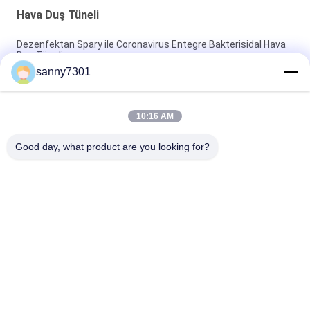
Hava Duş Tüneli
Dezenfektan Spary ile Coronavirus Entegre Bakterisidal Hava
Duş Tüneli
sanny7301
Otomatik İndüksiyon Kapı Ürünleri Hava Duşu Tüneli Üç Taraflı
Özelleştirilebilir
10:16 AM
Toz Boya Duvarlı / DC Motorlu Otomatik Kayar Kapı Hava
Duşakabin
Good day, what product are you looking for?
Popüler Kategoriler
Tüm
Temiz Oda Hava 
Hava Duş Tüneli
Duşu
Paslanmaz Çelik 
Temiz Oda Geçiş 
Hava Duş
Kutusu
Hava Duşu Geçiş 
Dağıtım Kabini