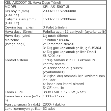
KEL-AS2000T-3L Hava Duşu Tüneli
MODEL
KEL-AS1590T-3L
Dış boyut (mm)
2000x3000x2300mm
(GXDXY)
Çalışma alanı (mm)
1500x2930x2000mm
(GXDXY)
Çevrim başına kişi
3 Palet ürünleri
Hava duşu Süresi
Fabrika ayarı 12 saniyedir (ayarlanabilir)
Hava duşu yönü
Üç tarafı üfleme
Malzeme
1: Bütün Sus304.
(İsteğe bağlı)
2: Tamamen sus201.
3: Dış güç kaplamalı çelik, iç SUS304.
4: Dış güç kaplamalı çeliktir.
Dahili
SUS201'dir.
Kontrol sistemi
1: duş zamanı için LED ekranlı PCL
kontrol sistemi.
2: 0-99second duş süresi.
(Ayarlanabilir).
3: kişisel duş otomatik için kızılötesi ışın
indüktör.
4: İnsan ses istemi sistemi.
5: CE notu ile.
Fanın Gücü
380V / 50HZ / 750W
(6 set)
Fanın hava akışı (m3 /
1300m3 / saat
h)
Fan çalışması (r / dak)
2800r / dakika
Leke içermeyen çelikten
62 adet