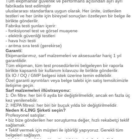
Tüm ekipmanlar güvenlik ve performans açısından ayrı ayrı
fabrikada test edilmiştir
uluslararası standartlara uygun olarak.
Her ünite, üstlenilen
testleri ve her ünite için bireysel sonuçları özetleyen bir belge ile
birlikte gönderilir.
Fabrika testi şunları içerir:
- fonksiyonel test ve görsel muayene
- elektrik güvenliği testleri
- hava hızı testi
- arıtma sıra testi (gerekirse)
Garanti:
Ekipmanlarımız, sarf malzemeleri ve aksesuarlar hariç 1 yıl
garantilidir.
Tüm ekipman, tüm test prosedürlerini belgeleyen bir raporla
birlikte kapsamlı bir kullanım kılavuzu ile birlikte gönderilir.
Ek IO / OQ / GMP belgesi istek üzerine temin edilebilir.
Özel garanti ayrıntıları veya belge talebi için satış temsilcimizle
iletişime geçin.
Sarf malzemeleri illüstrasyonu:
1: Ön filtre: her biri 6 ayda bir değiştirilmelidir, ancak en fazla üç
kez yenilenebilir.
2: HEPA filtresi: her biri bir buçuk yılda bir değiştirilmelidir.
Neden K-LING Şirketi seçin?
Profesyonel satışlar:
• biz bize gönderilen her soruşturma değer, hızlı rekabetçi teklif
sağlamak.
• Teklif vermek için müşteri ile işbirliği yapıyoruz.
Gerekli tüm
belgeleri sağlayın.