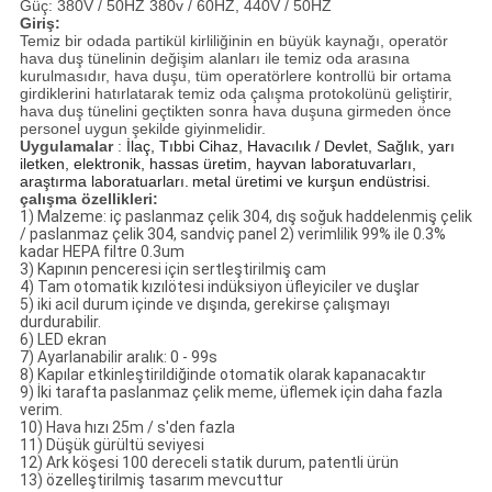
Güç: 380V / 50HZ 380v / 60HZ, 440V / 50HZ
Giriş:
Temiz bir odada partikül kirliliğinin en büyük kaynağı, operatör
hava duş tünelinin değişim alanları ile temiz oda arasına
kurulmasıdır, hava duşu, tüm operatörlere kontrollü bir ortama
girdiklerini hatırlatarak temiz oda çalışma protokolünü geliştirir,
hava duş tünelini geçtikten sonra hava duşuna girmeden önce
personel uygun şekilde giyinmelidir.
Uygulamalar
:
İlaç, Tıbbi Cihaz,
Havacılık / Devlet,
Sağlık, yarı
iletken, elektronik, hassas üretim, hayvan laboratuvarları,
araştırma laboratuarları.
metal üretimi ve kurşun endüstrisi.
çalışma özellikleri:
1) Malzeme: iç paslanmaz çelik 304, dış soğuk haddelenmiş çelik
/ paslanmaz çelik 304, sandviç panel 2) verimlilik 99% ile 0.3%
kadar HEPA filtre 0.3um
3) Kapının penceresi için sertleştirilmiş cam
4) Tam otomatik kızılötesi indüksiyon üfleyiciler ve duşlar
5) iki acil durum içinde ve dışında, gerekirse çalışmayı
durdurabilir.
6) LED ekran
7) Ayarlanabilir aralık: 0 - 99s
8) Kapılar etkinleştirildiğinde otomatik olarak kapanacaktır
9) İki tarafta paslanmaz çelik meme, üflemek için daha fazla
verim.
10) Hava hızı 25m / s'den fazla
11) Düşük gürültü seviyesi
12) Ark köşesi 100 dereceli statik durum, patentli ürün
13) özelleştirilmiş tasarım mevcuttur