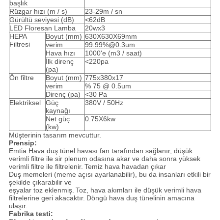
başlık
Rüzgar hızı (m / s)
23-29m / sn
Gürültü seviyesi (dB)
<62dB
LED Floresan Lamba
20wx3
HEPA
Boyut (mm)
630X630X69mm
Filtresi
verim
99.99%@0.3um
Hava hızı
1000'e (m3 / saat)
İlk direnç
<220pa
(pa)
Ön filtre
Boyut (mm)
775x380x17
verim
% 75 @ 0.5um
Direnç (pa)
<30 Pa
Elektriksel
Güç
380V / 50Hz
kaynağı
Net güç
0.75X6kw
(kw)
Müşterinin tasarım mevcuttur.
Prensip:
Emtia Hava duş tünel havası fan tarafından sağlanır, düşük
verimli filtre ile sir plenum odasına akar ve daha sonra yüksek
verimli filtre ile filtrelenir.
Temiz hava havadan çıkar
Duş memeleri (meme açısı ayarlanabilir), bu da insanları etkili bir
şekilde çıkarabilir ve
eşyalar toz eklenmiş.
Toz, hava akımları ile düşük verimli hava
filtrelerine geri akacaktır.
Döngü hava duş tünelinin amacına
ulaşır.
Fabrika testi: