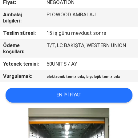
Fiyat:
NEGOATION
KONTROLÜ
Ambalaj
PLOWOOD AMBALAJ
bilgileri:
BIZIMLE
İLETIŞIM
Teslim süresi:
15 iş günü mevduat sonra
Ödeme
T/T, LC BAKIŞTA, WESTERN UNION
koşulları:
HABERLER
Yetenek temini:
50UNITS / AY
DAVALAR
Vurgulamak:
,
elektronik temiz oda
biyolojik temiz oda
SITE
EN IYI FIYAT
HARITASI
GIZLILIK
POLITIKASI