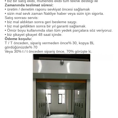
• biz bir satış ekibi, mühendis ekibi tüm teknik desteği ile
Zamanında teslimat süresi:
• üretim / denetim raporu sevkiyat öncesi sağlamak
• sizin mal sevk zaman Nakliye haber veya sizin için sigorta.
Satış sonrası servis:
• biz mal aldıktan sonra geri besleme saygı.
• biz mal geldikten sonra bir yıl garanti sağlamak.
• Ömür boyu kullanımda olan tüm yedek parçalara söz veriyoruz.
• biz şikayet şikayet 48 saat içinde.
Ödeme koşulu:
T / T önceden, sipariş vermeden önce% 30, kopya BL
gördüğünüzde% 70
Veya 30% t / t önceden sipariş önce, 70% görüşte lc.