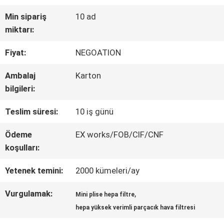
Min sipariş
10 ad
KALITE
miktarı:
KONTROLÜ
Fiyat:
NEGOATION
Ambalaj
Karton
BIZIMLE
bilgileri:
İLETIŞIM
Teslim süresi:
10 iş günü
Ödeme
EX works/FOB/CIF/CNF
HABERLER
koşulları:
Yetenek temini:
2000 kümeleri/ay
DAVALAR
Vurgulamak:
,
Mini plise hepa filtre
hepa yüksek verimli parçacık hava filtresi
SITE