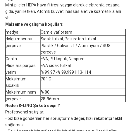
Mini-pileler HEPA hava filtresi yaygın olarak elektronik, eczane,
gıda, yarı iletken, Atomik kuvvet, hassas alet ve kozmetik alanı
vb.
Malzeme ve çalışma koşulları:
medya
Cam elyaf ortam
dolgu macunu
Sıcak tutkal, Poliüretan tutkal
çerçeve
Plastik / Galvanizli / Alüminyum / SUS
çerçeve
Conta
EVA, PU köpük, Neopren
Plise ara parçası
EVA sıcak tutkal
verim
% 99.97 -% 99.999 H13-H14
Maksimum
70 ° C
sıcaklık
Maksimum nem
% 80
çerçeve
28-96mm
Neden K-LING Şirketi seçin?
Profesyonel satışlar:
• biz bize gönderilen her soruşturma değer, hızlı rekabetçi teklif
sağlamak.