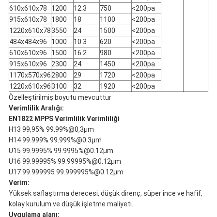
610x610x78
1200
12.3
750
<200pa
915x610x78
1800
18
1100
<200pa
1220x610x78
3550
24
1500
<200pa
484x484x96
1000
10.3
620
<200pa
610x610x96
1500
16.2
980
<200pa
915x610x96
2300
24
1450
<200pa
1170x570x96
2800
29
1720
<200pa
1220x610x96
3100
32
1920
<200pa
Özelleştirilmiş boyutu mevcuttur
Verimlilik Aralığı:
EN1822 MPPS Verimlilik Verimliliği
H13 99,95% 99,99%@0,3μm
H14 99.999% 99.999%@0.3μm
U15 99.9995% 99.9995%@0.12μm
U16 99.99995% 99.99995%@0.12μm
U17 99.999995 99.999995%@0.12μm
Verim:
Yüksek saflaştırma derecesi, düşük direnç, süper ince ve hafif,
kolay kurulum ve düşük işletme maliyeti.
Uygulama alanı: