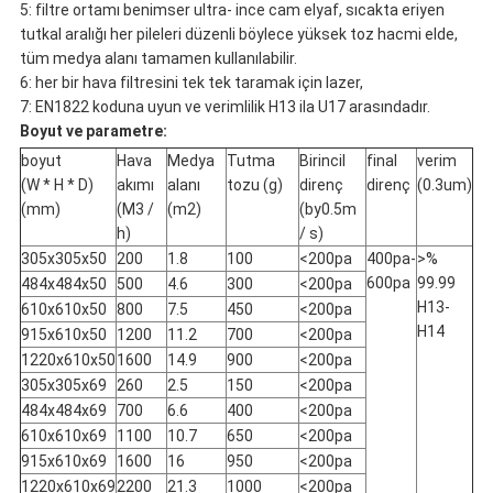
5: filtre ortamı benimser ultra- ince cam elyaf, sıcakta eriyen
tutkal aralığı her pileleri düzenli böylece yüksek toz hacmi elde,
tüm medya alanı tamamen kullanılabilir.
6: her bir hava filtresini tek tek taramak için lazer,
7: EN1822 koduna uyun ve verimlilik H13 ila U17 arasındadır.
Boyut ve parametre:
boyut
Hava
Medya
Tutma
Birincil
final
verim
(W * H * D)
akımı
alanı
tozu (g)
direnç
direnç
(0.3um)
(mm)
(M3 /
(m2)
(by0.5m
h)
/ s)
305x305x50
200
1.8
100
<200pa
400pa-
>%
600pa
99.99
484x484x50
500
4.6
300
<200pa
H13-
610x610x50
800
7.5
450
<200pa
H14
915x610x50
1200
11.2
700
<200pa
1220x610x50
1600
14.9
900
<200pa
305x305x69
260
2.5
150
<200pa
484x484x69
700
6.6
400
<200pa
610x610x69
1100
10.7
650
<200pa
915x610x69
1600
16
950
<200pa
1220x610x69
2200
21.3
1000
<200pa