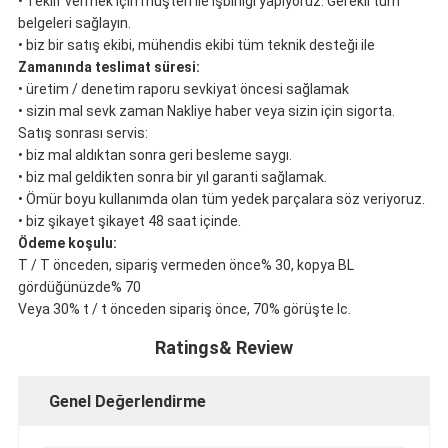
• Teklif vermek için müşteri ile işbirliği yapıyoruz.
Gerekli tüm
belgeleri sağlayın.
• biz bir satış ekibi, mühendis ekibi tüm teknik desteği ile
Zamanında teslimat süresi:
• üretim / denetim raporu sevkiyat öncesi sağlamak
• sizin mal sevk zaman Nakliye haber veya sizin için sigorta.
Satış sonrası servis:
• biz mal aldıktan sonra geri besleme saygı.
• biz mal geldikten sonra bir yıl garanti sağlamak.
• Ömür boyu kullanımda olan tüm yedek parçalara söz veriyoruz.
• biz şikayet şikayet 48 saat içinde.
Ödeme koşulu:
T / T önceden, sipariş vermeden önce% 30, kopya BL
gördüğünüzde% 70
Veya 30% t / t önceden sipariş önce, 70% görüşte lc.
Ratings& Review
Genel Değerlendirme