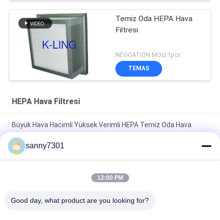
Temiz Oda HEPA Hava
Filtresi
NEGOATION MOQ:1pcs
TEMAS
HEPA Hava Filtresi
Büyük Hava Hacimli Yüksek Verimli HEPA Temiz Oda Hava
Filtresi Kurulumu Kolay
sanny7301
HVAC Sistemi HEPA Hava Filtresi Ayırıcı PU Poliüretan Mastik
Özel Boyut
12:00 PM
Sert Derin Pileli HEPA Hava Filtresi GL Çerçeve Filtrasyon
Good day, what product are you looking for?
Verimliliği F9 F8 F7