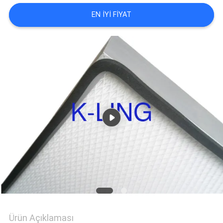
EN IYI FIYAT
HARITASI
GIZLILIK
POLITIKASI
Ürün Açıklaması