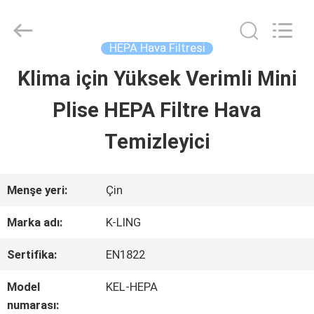
2026
KeLing
Purification
Technology
HEPA Hava Filtresi
Company.
All
Klima için Yüksek Verimli Mini
EVDE
Rights
Reserved.
Plise HEPA Filtre Hava
ÜRÜN
Temizleyici
BIZIM
Menşe yeri:
Çin
HAKKIMIZDA
Marka adı:
K-LING
Sertifika:
EN1822
FABRIKA
Model
KEL-HEPA
TURU
numarası: