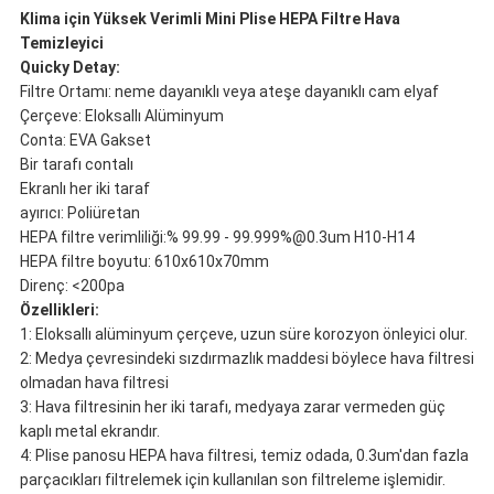
Klima için Yüksek Verimli Mini Plise HEPA Filtre Hava
Temizleyici
Quicky Detay:
Filtre Ortamı: neme dayanıklı veya ateşe dayanıklı cam elyaf
Çerçeve: Eloksallı Alüminyum
Conta: EVA Gakset
Bir tarafı contalı
Ekranlı her iki taraf
ayırıcı: Poliüretan
HEPA filtre verimliliği:% 99.99 - 99.999%@0.3um H10-H14
HEPA filtre boyutu: 610x610x70mm
Direnç: <200pa
Özellikleri:
1: Eloksallı alüminyum çerçeve, uzun süre korozyon önleyici olur.
2: Medya çevresindeki sızdırmazlık maddesi böylece hava filtresi
olmadan hava filtresi
3: Hava filtresinin her iki tarafı, medyaya zarar vermeden güç
kaplı metal ekrandır.
4: Plise panosu HEPA hava filtresi, temiz odada, 0.3um'dan fazla
parçacıkları filtrelemek için kullanılan son filtreleme işlemidir.