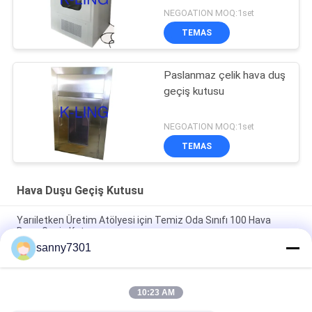
NEGOATION MOQ:1set
TEMAS
Paslanmaz çelik hava duş
geçiş kutusu
NEGOATION MOQ:1set
TEMAS
Hava Duşu Geçiş Kutusu
Yarıiletken Üretim Atölyesi için Temiz Oda Sınıfı 100 Hava
Duşu Geçiş Kutusu
sanny7301
Konveyör Hattı ile Kompakt PLC Kontrol Sistemi Temiz Oda
Geçişi
10:23 AM
1 Yıl Garanti ile Özelleştirilebilir Çift Salıncak Kapı Hava Duş
Geçiş Kutusu