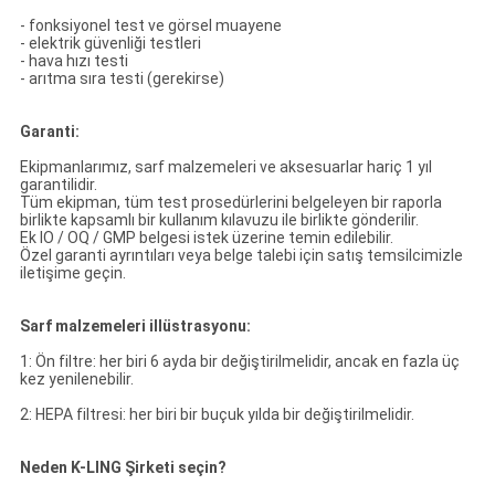
- fonksiyonel test ve görsel muayene
- elektrik güvenliği testleri
- hava hızı testi
- arıtma sıra testi (gerekirse)
Garanti:
Ekipmanlarımız, sarf malzemeleri ve aksesuarlar hariç 1 yıl
garantilidir.
Tüm ekipman, tüm test prosedürlerini belgeleyen bir raporla
birlikte kapsamlı bir kullanım kılavuzu ile birlikte gönderilir.
Ek IO / OQ / GMP belgesi istek üzerine temin edilebilir.
Özel garanti ayrıntıları veya belge talebi için satış temsilcimizle
iletişime geçin.
Sarf malzemeleri illüstrasyonu:
1: Ön filtre: her biri 6 ayda bir değiştirilmelidir, ancak en fazla üç
kez yenilenebilir.
2: HEPA filtresi: her biri bir buçuk yılda bir değiştirilmelidir.
Neden K-LING Şirketi seçin?