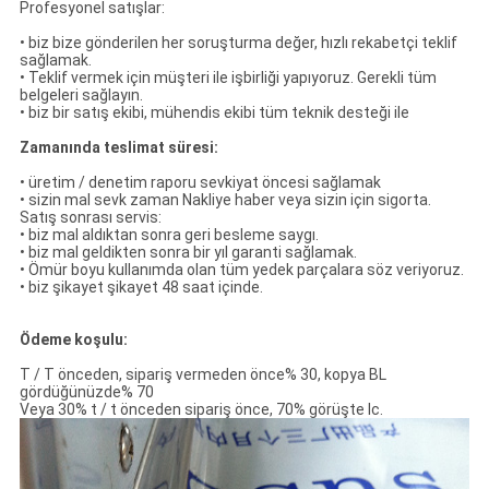
Profesyonel satışlar:
• biz bize gönderilen her soruşturma değer, hızlı rekabetçi teklif
sağlamak.
• Teklif vermek için müşteri ile işbirliği yapıyoruz.
Gerekli tüm
belgeleri sağlayın.
• biz bir satış ekibi, mühendis ekibi tüm teknik desteği ile
Zamanında teslimat süresi:
• üretim / denetim raporu sevkiyat öncesi sağlamak
• sizin mal sevk zaman Nakliye haber veya sizin için sigorta.
Satış sonrası servis:
• biz mal aldıktan sonra geri besleme saygı.
• biz mal geldikten sonra bir yıl garanti sağlamak.
• Ömür boyu kullanımda olan tüm yedek parçalara söz veriyoruz.
• biz şikayet şikayet 48 saat içinde.
Ödeme koşulu:
T / T önceden, sipariş vermeden önce% 30, kopya BL
gördüğünüzde% 70
Veya 30% t / t önceden sipariş önce, 70% görüşte lc.