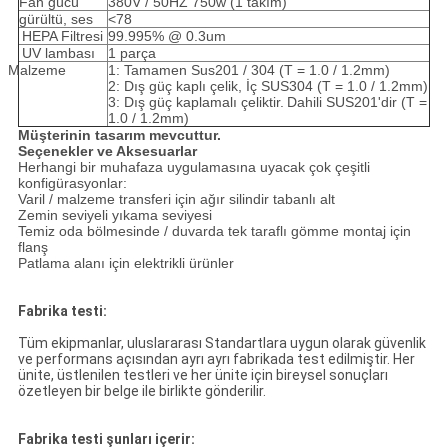
Fan gücü
380V / 50HZ 750w (1 takım)
gürültü, ses
<78
HEPA Filtresi
99.995% @ 0.3um
UV lambası
1 parça
Malzeme
1: Tamamen Sus201 / 304 (T = 1.0 / 1.2mm)
2: Dış güç kaplı çelik, İç SUS304 (T = 1.0 / 1.2mm)
3: Dış güç kaplamalı çeliktir.
Dahili SUS201'dir (T =
1.0 / 1.2mm)
Müşterinin
tasarım mevcuttur.
Seçenekler ve Aksesuarlar
Herhangi bir muhafaza uygulamasına uyacak çok çeşitli
konfigürasyonlar:
Varil / malzeme transferi için ağır silindir tabanlı alt
Zemin seviyeli yıkama seviyesi
Temiz oda bölmesinde / duvarda tek taraflı gömme montaj için
flanş
Patlama alanı için elektrikli ürünler
Fabrika testi:
Tüm ekipmanlar, uluslararası Standartlara uygun olarak güvenlik
ve performans açısından ayrı ayrı fabrikada test edilmiştir.
Her
ünite, üstlenilen testleri ve her ünite için bireysel sonuçları
özetleyen bir belge ile birlikte gönderilir.
Fabrika testi şunları içerir: