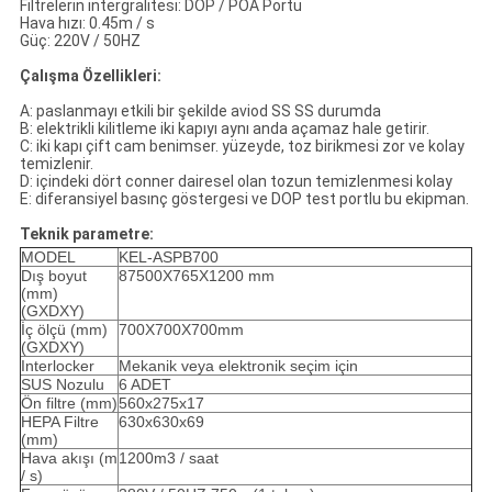
Filtrelerin intergralitesi: DOP / POA Portu
Hava hızı: 0.45m / s
Güç: 220V / 50HZ
Çalışma Özellikleri:
A: paslanmayı etkili bir şekilde aviod SS SS durumda
B: elektrikli kilitleme iki kapıyı aynı anda açamaz hale getirir.
C: iki kapı çift cam benimser. yüzeyde, toz birikmesi zor ve kolay
temizlenir.
D: içindeki dört conner dairesel olan tozun temizlenmesi kolay
E: diferansiyel basınç göstergesi ve DOP test portlu bu ekipman.
Teknik parametre:
MODEL
KEL-ASPB700
Dış boyut
87500X765X1200 mm
(mm)
(GXDXY)
İç ölçü (mm)
700X700X700mm
(GXDXY)
Interlocker
Mekanik veya elektronik seçim için
SUS Nozulu
6 ADET
Ön filtre (mm)
560x275x17
HEPA Filtre
630x630x69
(mm)
Hava akışı (m
1200m3 / saat
/ s)