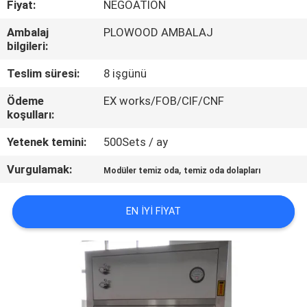
Fiyat:
NEGOATION
KONTROLÜ
Ambalaj
PLOWOOD AMBALAJ
bilgileri:
BIZIMLE
İLETIŞIM
Teslim süresi:
8 işgünü
Ödeme
EX works/FOB/CIF/CNF
koşulları:
HABERLER
Yetenek temini:
500Sets / ay
DAVALAR
Vurgulamak:
,
Modüler temiz oda
temiz oda dolapları
SITE
EN IYI FIYAT
HARITASI
GIZLILIK
POLITIKASI