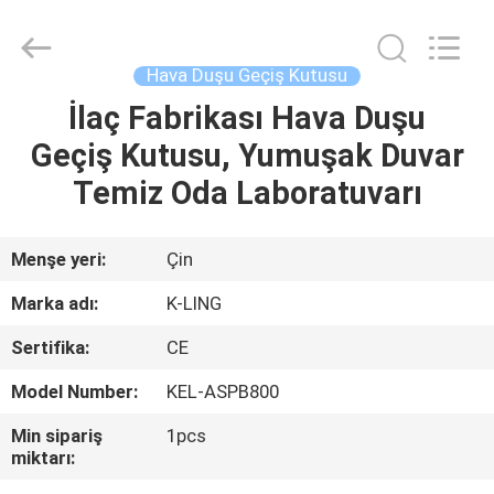
KeLing
Purification
Technology
Company.
All
Hava Duşu Geçiş Kutusu
Rights
Reserved.
İlaç Fabrikası Hava Duşu
EVDE
Geçiş Kutusu, Yumuşak Duvar
ÜRÜN
Temiz Oda Laboratuvarı
BIZIM
Menşe yeri:
Çin
HAKKIMIZDA
Marka adı:
K-LING
Sertifika:
CE
FABRIKA
Model Number:
KEL-ASPB800
TURU
Min sipariş
1pcs
miktarı:
KALITE